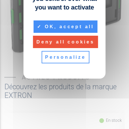
you want to activate
OK, accept all
Deny all cookies
Personalize
AUTRES PRODUITS
Découvrez les produits de la marque
EXTRON
fiber_manual_record
En stock