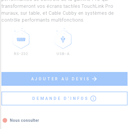
transformeront vos écrans tactiles TouchLink Pro
muraux, sur table, et Cable Cubby en systèmes de
contrôle performants multifonctions.
RS-232
USB-A
arrow_forward
AJOUTER AU DEVIS
info_outline
DEMANDE D'INFOS
fiber_manual_record
Nous consulter