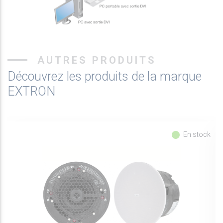
AUTRES PRODUITS
Découvrez les produits de la marque
EXTRON
fiber_manual_record
En stock