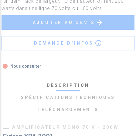
´un demi rack de largeur, 1U de hauteur, offrant 200
watts dans une ligne 70 volts ou 100 volts.
arrow_forward
AJOUTER AU DEVIS
info_outline
DEMANDE D'INFOS
fiber_manual_record
Nous consulter
DESCRIPTION
SPÉCIFICATIONS TECHNIQUES
TÉLÉCHARGEMENTS
AMPLIFICATEUR MONO 70 V - 200W