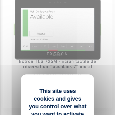
EXTRON
Extron TLS 725M - Écran tactile de
réservation TouchLink 7'' mural
Réf. EXTRON 60-1563-103
PRIX PUBLIC HT
This site uses
NOUS CONSULTER
cookies and gives
you control over what
you want to activate