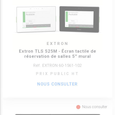
EXTRON
Extron TLS 525M - Écran tactile de
réservation de salles 5'' mural
Réf. EXTRON 60-1561-102
PRIX PUBLIC HT
NOUS CONSULTER
fiber_manual_record
Nous consulter