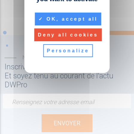
OK, accept all
Deny all cookies
Personalize
NEWSLETTER
Inscrivez-vous à la newsletter
Et soyez tenu au courant de l'actu
DWPro
Renseignez votre adresse email