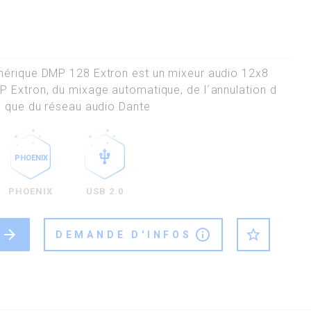
mérique DMP 128 Extron est un mixeur audio 12x8
 Extron, du mixage automatique, de l´annulation d
i que du réseau audio Dante
PHOENIX
USB 2.0
arrow_forward
info_outline
star_outline
DEMANDE D'INFOS