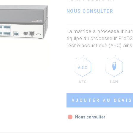
NOUS CONSULTER
La matrice à processeur nu
équipé du processeur ProDSP
´écho acoustique (AEC) ains
LAN
AEC
AJOUTER AU DEVIS
fiber_manual_record
Nous consulter