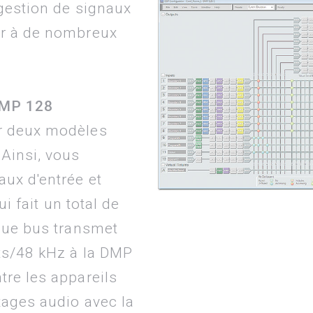
gestion de signaux
er à de nombreux
DMP 128
r deux modèles
Ainsi, vous
ux d'entrée et
ui fait un total de
aque bus transmet
its/48 kHz à la DMP
tre les appareils
xages audio avec la