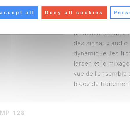
Logiciel DSP Config
L'alimentation du P
accept all
Deny all cookies
Pers
logiciel DSP Config
un accès rapide à 
des signaux audio d
dynamique, les filtre
larsen et le mixag
vue de l'ensemble 
blocs de traitement
MP 128