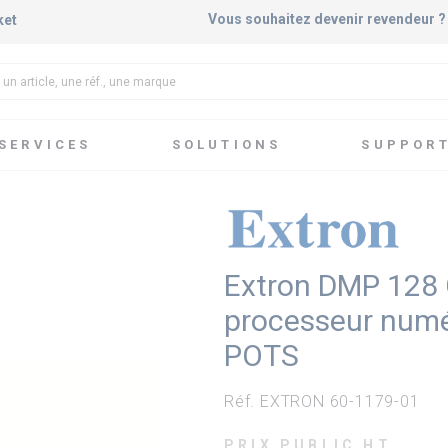
Vous souhaitez devenir revendeur 
ket
SERVICES
SOLUTIONS
SUPPOR
ices & Expansion
Extron DMP 128 C P - Matrice 12x8 à processeu
Extron DMP 128 C
processeur numé
POTS
Réf. EXTRON 60-1179-01
PRIX PUBLIC HT