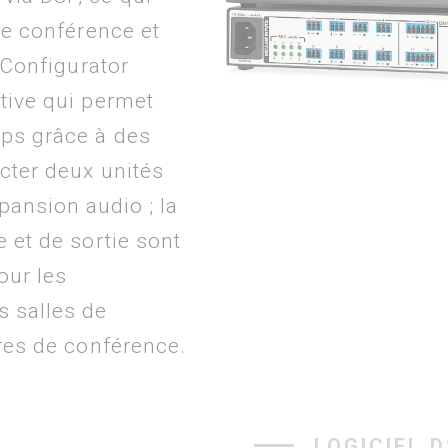
 de conférence et
P Configurator
itive qui permet
mps grâce à des
ecter deux unités
ansion audio ; la
e et de sortie sont
our les
s salles de
tres de conférence.
LOGICIEL 