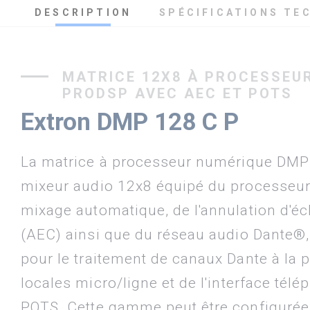
DESCRIPTION
SPÉCIFICATIONS TE
MATRICE 12X8 À PROCESSEU
PRODSP AVEC AEC ET POTS
Extron DMP 128 C P
La matrice à processeur numérique DMP 
mixeur audio 12x8 équipé du processeur
mixage automatique, de l'annulation d'é
(AEC) ainsi que du réseau audio Dante®,
pour le traitement de canaux Dante à la p
locales micro/ligne et de l'interface tél
POTS. Cette gamme peut être configurée 