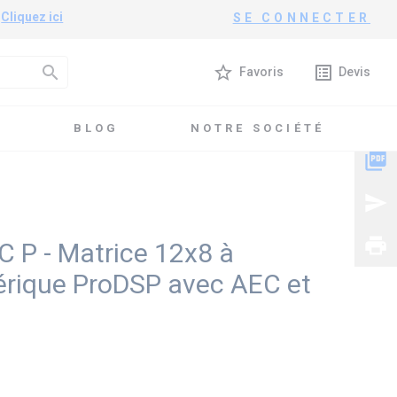
?
Cliquez ici
SE CONNECTER
search
star_border
list_alt
Favoris
Devis
T
BLOG
NOTRE SOCIÉTÉ
r numérique ProDSP avec AEC et POTS
picture_as_pdf
send
print
 P - Matrice 12x8 à
rique ProDSP avec AEC et