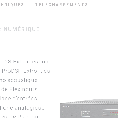
CHNIQUES
TÉLÉCHARGEMENTS
R NUMÉRIQUE
128 Extron est un
 ProDSP Extron, du
cho acoustique
 de FlexInputs
lace d'entrées
éphone analogique
via DSP, ce qui