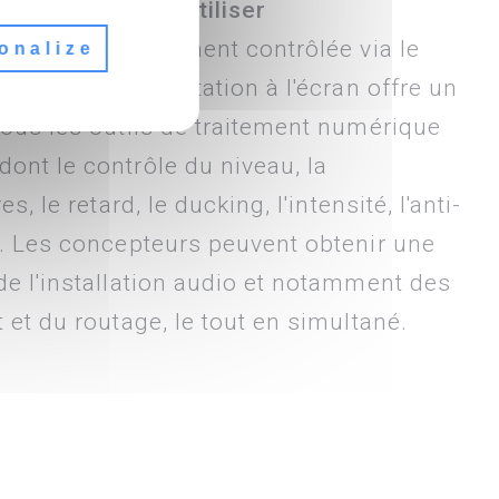
urator facile à utiliser
roDSP est facilement contrôlée via le
onalize
urator. La présentation à l'écran offre un
tous les outils de traitement numérique
ont le contrôle du niveau, la
s, le retard, le ducking, l'intensité, l'anti-
e. Les concepteurs peuvent obtenir une
de l'installation audio et notamment des
 et du routage, le tout en simultané.