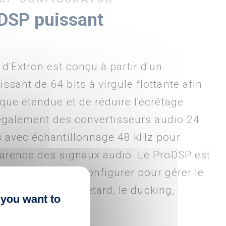
DSP puissant
d'Extron est conçu à partir d'un
sant de 64 bits à virgule flottante afin
que étendue et de réduire l'écrêtage
e également des convertisseurs audio 24
s avec échantillonnage 48 kHz pour
parence des signaux audio. Le ProDSP est
ants et faciles à configurer pour gérer le
, les filtres, le retard, le ducking,
 you want to
larsen.