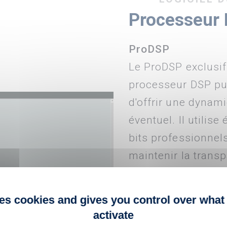
Processeur 
ProDSP
Le ProDSP exclusif 
processeur DSP puis
d'offrir une dynami
éventuel. Il utilis
bits professionnel
maintenir la trans
doté d'outils puiss
niveau, la dynamique
ses cookies and gives you control over what
l'intensité et l'anti-
activate