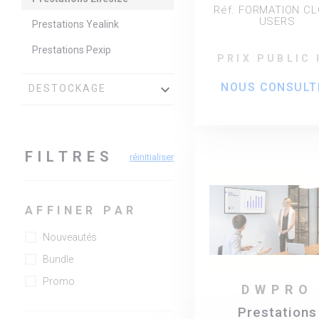
Utilisateurs -
Réf. FORMATION C
participants m
USERS
Prestations Yealink
Prestations Pexip
PRIX PUBLIC
NOUS CONSULT
keyboard_arrow_down
DESTOCKAGE
FILTRES
réinitialiser
AFFINER PAR
Nouveautés
Bundle
Promo
DWPRO
Prestations