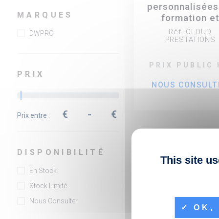
personnalisées
MARQUES
formation e
d'accompagnem
Réf. CLOUD
DWPRO
Lifesize Clou
PRESTATIONS
PRIX PUBLIC
PRIX
NOUS CONSULT
€
-
€
Prix entre :
DISPONIBILITÉ
This site u
En Stock
Stock Limité
Nous Consulter
OK, 