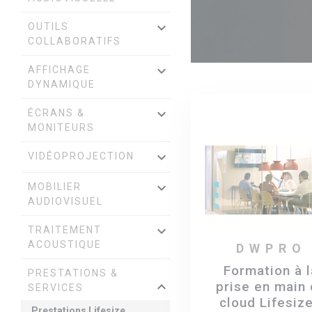
keyboard_arrow_down
OUTILS
COLLABORATIFS
keyboard_arrow_down
AFFICHAGE
DYNAMIQUE
keyboard_arrow_down
ÉCRANS &
MONITEURS
keyboard_arrow_down
VIDÉOPROJECTION
keyboard_arrow_down
MOBILIER
AUDIOVISUEL
keyboard_arrow_down
TRAITEMENT
ACOUSTIQUE
DWPRO
Formation à l
PRESTATIONS &
prise en main
keyboard_arrow_down
SERVICES
cloud Lifesize
Prestations Lifesize