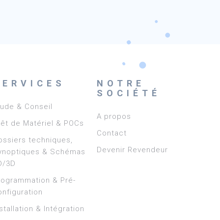
SERVICES
NOTRE
SOCIÉTÉ
tude & Conseil
A propos
rêt de Matériel & POCs
Contact
ossiers techniques,
Devenir Revendeur
ynoptiques & Schémas
D/3D
rogrammation & Pré-
onfiguration
stallation & Intégration