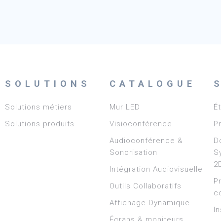
SOLUTIONS
CATALOGUE
Solutions métiers
Mur LED
É
Solutions produits
Visioconférence
P
Audioconférence &
D
Sonorisation
S
2
Intégration Audiovisuelle
P
Outils Collaboratifs
c
Affichage Dynamique
In
Écrans & moniteurs