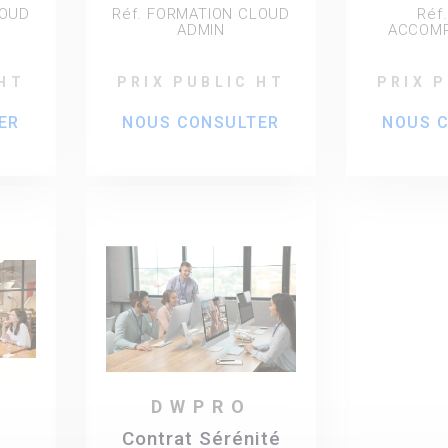
 8
Administrateurs - 2
LOUD
Réf. FORMATION CLOUD
Réf
ax.
participants max.
ADMIN
ACCOM
 HT
PRIX PUBLIC HT
PRIX 
ER
NOUS CONSULTER
NOUS 
DWPRO
Contrat Sérénité