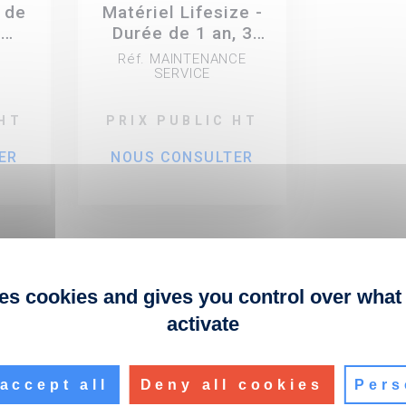
 de
Matériel Lifesize -
t
Durée de 1 an, 3
ent
ans ou 5 ans
Réf. MAINTENANCE
d
SERVICE
 HT
PRIX PUBLIC HT
ER
NOUS CONSULTER
ses cookies and gives you control over what
activate
accept all
Deny all cookies
Pers