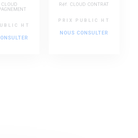
ans ou 5 ans
. CLOUD
Réf. CLOUD CONTRAT
PAGNEMENT
PRIX PUBLIC HT
PUBLIC HT
NOUS CONSULTER
CONSULTER