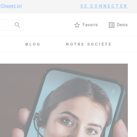
?
Cliquez ici
SE CONNECTER
search
star_border
list_alt
Favoris
Devis
T
BLOG
NOTRE SOCIÉTÉ