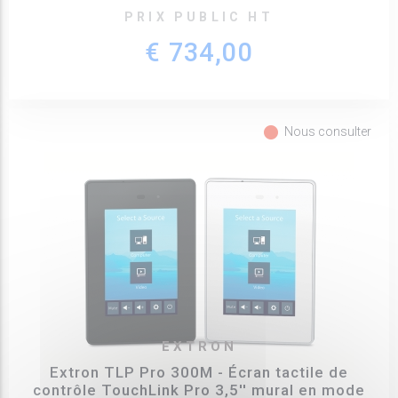
PRIX PUBLIC HT
€ 734,00
fiber_manual_record
Nous consulter
EXTRON
Extron TLP Pro 300M - Écran tactile de
contrôle TouchLink Pro 3,5'' mural en mode