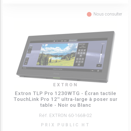
fiber_manual_record
Nous consulter
EXTRON
Extron TLP Pro 1230WTG - Écran tactile
TouchLink Pro 12'' ultra-large à poser sur
table - Noir ou Blanc
Réf. EXTRON 60-1668-02
PRIX PUBLIC HT