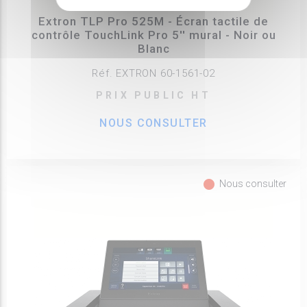
EXTRON
Extron TLP Pro 525M - Écran tactile de
contrôle TouchLink Pro 5'' mural - Noir ou
Blanc
Réf. EXTRON 60-1561-02
PRIX PUBLIC HT
NOUS CONSULTER
fiber_manual_record
Nous consulter