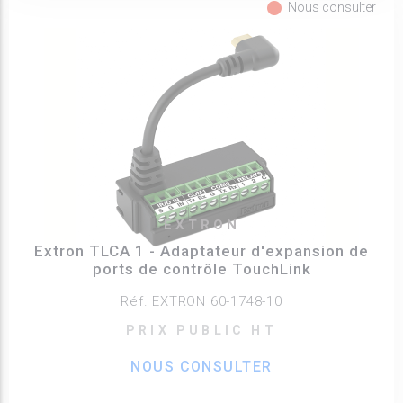
fiber_manual_record
Nous consulter
EXTRON
Extron TLCA 1 - Adaptateur d'expansion de
ports de contrôle TouchLink
Réf. EXTRON 60-1748-10
PRIX PUBLIC HT
NOUS CONSULTER