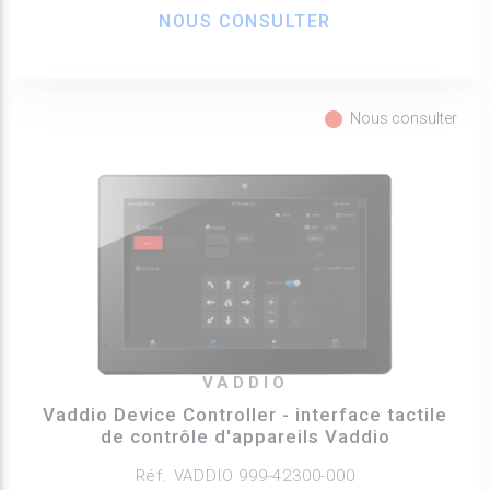
NOUS CONSULTER
fiber_manual_record
Nous consulter
VADDIO
Vaddio Device Controller - interface tactile
de contrôle d'appareils Vaddio
Réf. VADDIO 999-42300-000