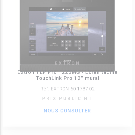
EXTRON
Extron TLP Pro 1225MG - Écran tactile
TouchLink Pro 12'' mural
Réf. EXTRON 60-1787-02
PRIX PUBLIC HT
NOUS CONSULTER