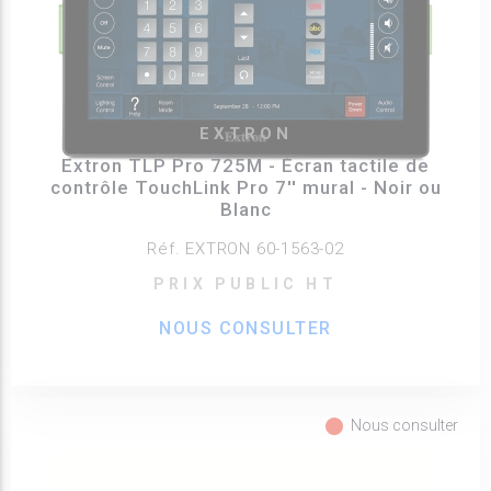
EXTRON
Extron TLP Pro 725M - Écran tactile de
contrôle TouchLink Pro 7'' mural - Noir ou
Blanc
Réf. EXTRON 60-1563-02
PRIX PUBLIC HT
NOUS CONSULTER
fiber_manual_record
Nous consulter