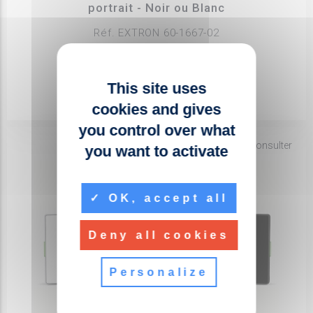
portrait - Noir ou Blanc
Réf. EXTRON 60-1667-02
PRIX PUBLIC HT
NOUS CONSULTER
This site uses
cookies and gives
you control over what
fiber_manual_record
Nous consulter
you want to activate
OK, accept all
Deny all cookies
Personalize