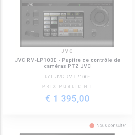
JVC
JVC RM-LP100E - Pupitre de contrôle de
caméras PTZ JVC
Réf. JVC RM-LP100E
PRIX PUBLIC HT
€ 1 395,00
fiber_manual_record
Nous consulter