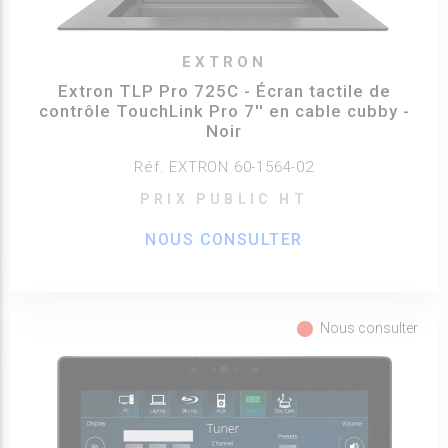
EXTRON
Extron TLP Pro 725C - Écran tactile de
contrôle TouchLink Pro 7'' en cable cubby -
Noir
Réf. EXTRON 60-1564-02
PRIX PUBLIC HT
NOUS CONSULTER
fiber_manual_record
Nous consulter