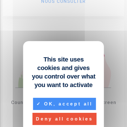
NOUS CONSULTER
This site uses
cookies and gives
you control over what
you want to activate
IAGONA
CountEx - Extension de Licence Neoscreen
OK, accept all
pour le comptage visiteurs
Réf. IAGONA COUNTEX
Deny all cookies