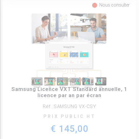
fiber_manual_record
Nous consulter
SAMSUNG
Samsung Licence VXT Standard annuelle, 1
licence par an par écran
Réf. SAMSUNG VX-CSY
PRIX PUBLIC HT
€ 145,00