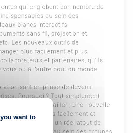
igentes qui englobent bon nombre de
 indispensables au sein des
leaux blancs interactifs,
cuments sans fil, projection et
 etc. Les nouveaux outils de
hanger plus facilement et plus
ollaborateurs et partenaires, qu'ils
 vous ou à l'autre bout du monde.
ration sont en phase de devenir
prises. Pourquoi ? Tout simplement
elle façon de travailler ; une nouvelle
 de s'exprimer plus facilement et
 you want to
 collaboratifs sont un réel atout de
hanges et le travail au sein des groupes.