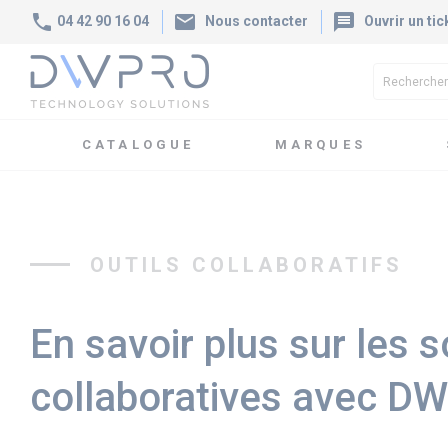
phone
mail
message
04 42 90 16 04
Nous contacter
Ouvrir un tic
CATALOGUE
MARQUES
Accueil
Solutions
Solutions produits
Outils Collaboratif
OUTILS COLLABORATIFS
En savoir plus sur les s
collaboratives avec D