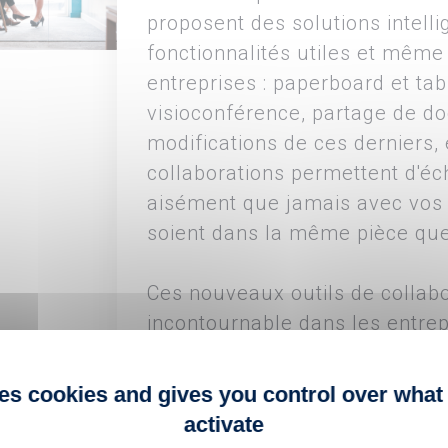
proposent des solutions intell
fonctionnalités utiles et même
entreprises : paperboard et tab
visioconférence, partage de do
modifications de ces derniers,
collaborations permettent d'éc
aisément que jamais avec vos c
soient dans la même pièce que
Ces nouveaux outils de collabo
incontournable dans les entre
parce qu'ils apportent une nouv
approche qui permet aux idées
ses cookies and gives you control over what
librement. Ces nouveaux outils
activate
productivité, favorisant les éc