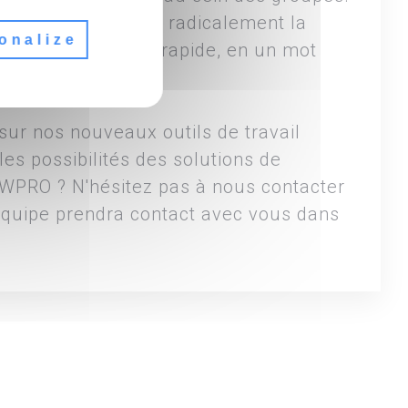
aste et transforme radicalement la
onalize
s interactive, plus rapide, en un mot
sur nos nouveaux outils de travail
les possibilités des solutions de
DWPRO ? N'hésitez pas à nous contacter
 équipe prendra contact avec vous dans