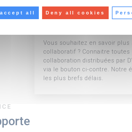
Leur champ d'application est v
accept all
Deny all cookies
Pers
façon dont vous travaillez : plu
plus performante.
Vous souhaitez en savoir plus 
collaboratif ? Connaitre toutes 
collaboration distribuées par 
via le bouton ci-contre. Notre
les plus brefs délais.
NCE
porte