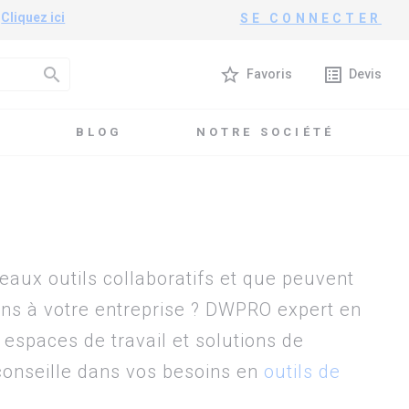
?
Cliquez ici
SE CONNECTER
search
star_border
list_alt
Favoris
Devis
T
BLOG
NOTRE SOCIÉTÉ
eaux outils collaboratifs et que peuvent
ons à votre entreprise ? DWPRO expert en
s espaces de travail et solutions de
conseille dans vos besoins en
outils de