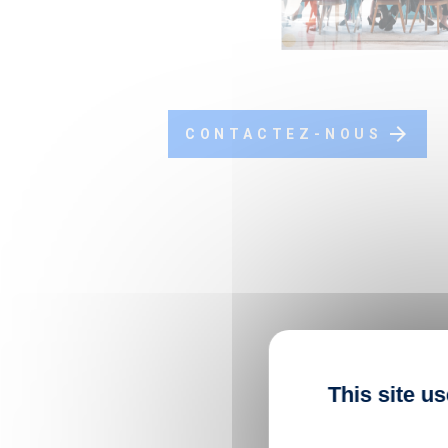
arrow_forward
CONTACTEZ-NOUS
This site u