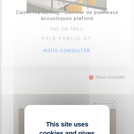
CAIMI
Caimi Tra Ceiling - Gamme de panneaux
acoustiques plafond
Réf. CAI TRA-C
PRIX PUBLIC HT
NOUS CONSULTER
fiber_manual_record
Nous consulter
This site uses
cookies and gives