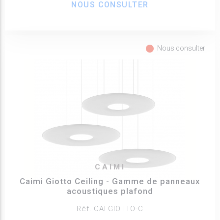
NOUS CONSULTER
fiber_manual_record
Nous consulter
CAIMI
Caimi Giotto Ceiling - Gamme de panneaux
acoustiques plafond
Réf. CAI GIOTTO-C