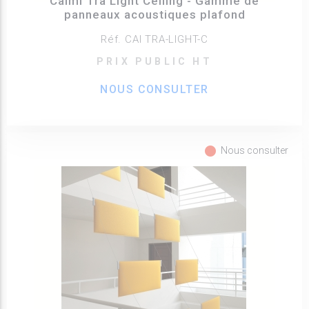
Caimi Tra Light Ceiling - Gamme de
panneaux acoustiques plafond
Réf. CAI TRA-LIGHT-C
PRIX PUBLIC HT
NOUS CONSULTER
fiber_manual_record
Nous consulter