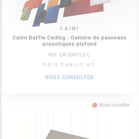
CAIMI
Caimi Baffle Ceiling - Gamme de panneaux
acoustiques plafond
Réf. CAI BAFFLE-C
PRIX PUBLIC HT
NOUS CONSULTER
fiber_manual_record
Nous consulter