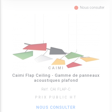
fiber_manual_record
Nous consulter
CAIMI
Caimi Flap Ceiling - Gamme de panneaux
acoustiques plafond
Réf. CAI FLAP-C
PRIX PUBLIC HT
NOUS CONSULTER