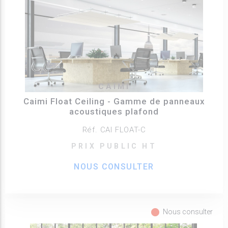
CAIMI
Caimi Float Ceiling - Gamme de panneaux
acoustiques plafond
Réf. CAI FLOAT-C
PRIX PUBLIC HT
NOUS CONSULTER
fiber_manual_record
Nous consulter