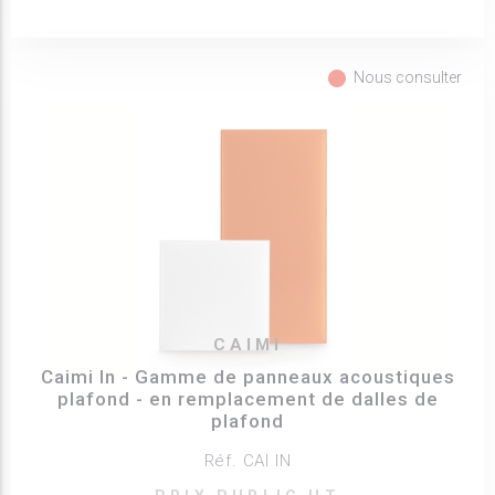
fiber_manual_record
Nous consulter
CAIMI
Caimi In - Gamme de panneaux acoustiques
plafond - en remplacement de dalles de
plafond
Réf. CAI IN