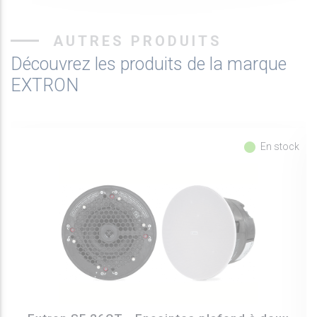
AUTRES PRODUITS
Découvrez les produits de la marque
EXTRON
fiber_manual_record
En stock