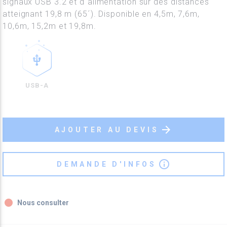
signaux USB 3.2 et d´alimentation sur des distances
atteignant 19,8 m (65´). Disponible en 4,5m, 7,6m,
10,6m, 15,2m et 19,8m.
USB-A
arrow_forward
AJOUTER AU DEVIS
info_outline
DEMANDE D'INFOS
fiber_manual_record
Nous consulter