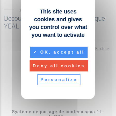
AUTRES PRODUITS
This site uses
Découvrez les produits de la marque
cookies and gives
YEALINK
you control over what
you want to activate
fiber_manual_record
En stock
OK, accept all
Deny all cookies
Personalize
Système de partage de contenu sans fil -