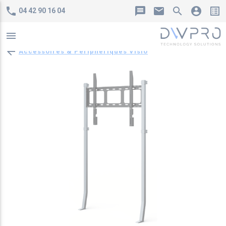
phone
message
mail
search
account_circle
list_alt
04 42 90 16 04
menu
arrow_back
Accessoires & Périphériques Visio