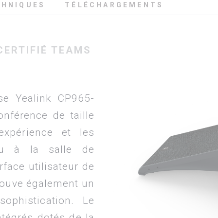
CHNIQUES
TÉLÉCHARGEMENTS
CERTIFIÉ TEAMS
ise Yealink CP965-
nférence de taille
expérience et les
au à la salle de
rface utilisateur de
 trouve également un
sophistication. Le
tégrés dotés de la