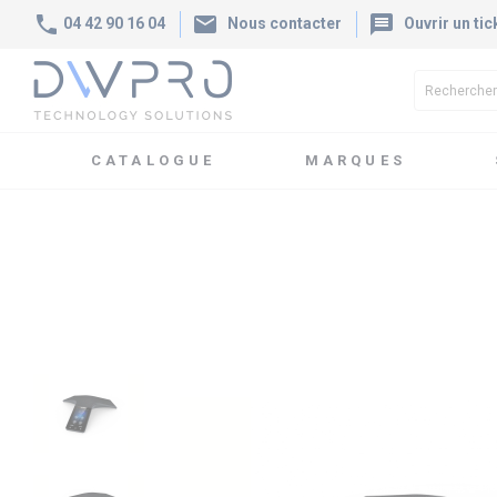
phone
mail
message
04 42 90 16 04
Nous contacter
Ouvrir un tic
CATALOGUE
MARQUES
Accueil
Catalogue
Audioconférence & Sonorisation
Aud