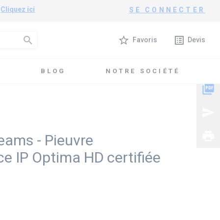
?
Cliquez ici
SE CONNECTER
search
star_border
list_alt
Favoris
Devis
T
BLOG
NOTRE SOCIÉTÉ
P Optima HD certifiée Teams
picture_as_pdf
send
print
eams - Pieuvre
e IP Optima HD certifiée