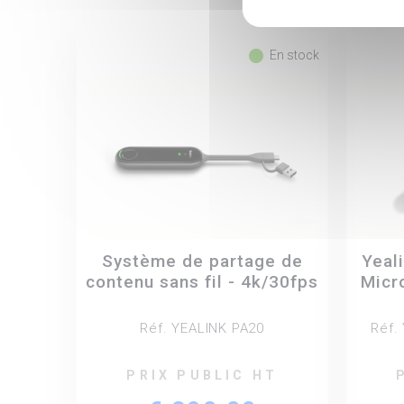
fiber_manual_record
En stock
Système de partage de
Yeal
contenu sans fil - 4k/30fps
Micro
Réf. YEALINK PA20
Réf.
PRIX PUBLIC HT