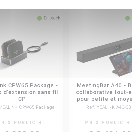
fiber_manual_record
fiber_manual_record
En stock
ink CPW65 Package -
MeetingBar A40 - B
 d'extension sans fil
collaborative tout-
CP
pour petite et moy
salle de réunion (A
 YEALINK CPW65 Package
Réf. YEALINK A40-03
CTP25 tablette 
contrôle)
PRIX PUBLIC HT
PRIX PUBLIC H