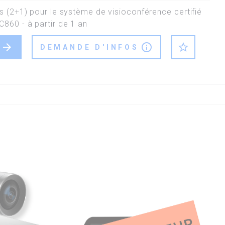
s (2+1) pour le système de visioconférence certifié
860 - à partir de 1 an
arrow_forward
info_outline
star_outline
DEMANDE D'INFOS