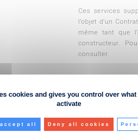
Ces services sup
l'objet d'un Contr
même tant que l'a
constructeur. Po
consulter.
ses cookies and gives you control over what
activate
e la marque YEALINK
accept all
Deny all cookies
Pers