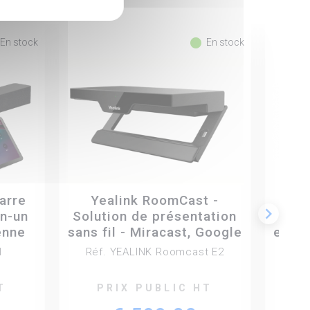
fiber_manual_record
En stock
En stock
arre
Yealink RoomCast -
Yeal
keyboard_arrow_right
en-un
Solution de présentation
Camé
enne
sans fil - Miracast, Google
en-un
40 +
Cast, AirPlay
amél
1
Réf. YEALINK Roomcast E2
Réf.
de
T
PRIX PUBLIC HT