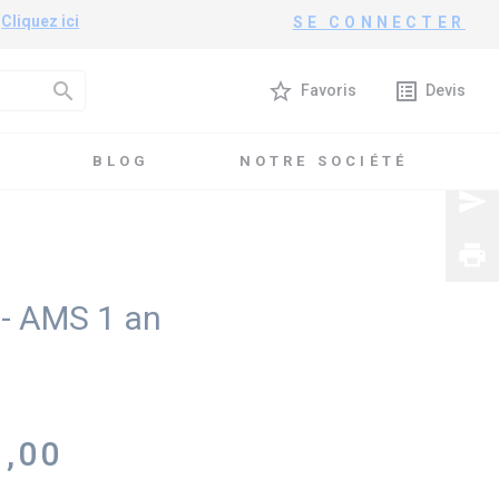
?
Cliquez ici
SE CONNECTER
search
star_border
list_alt
Favoris
Devis
T
BLOG
NOTRE SOCIÉTÉ
Yealink MVC860 - AMS 1 an
send
print
- AMS 1 an
1
9,00