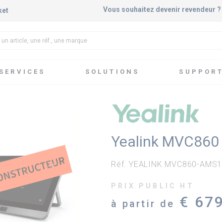
Vous souhaitez devenir revendeur 
ket
SERVICES
SOLUTIONS
SUPPOR
Microsoft Teams & Garanties
Garanties systèmes certifiés Teams
Yealink MVC860 
Réf. YEALINK MVC860-AMS
PRIX PUBLIC HT
€ 67
à partir de