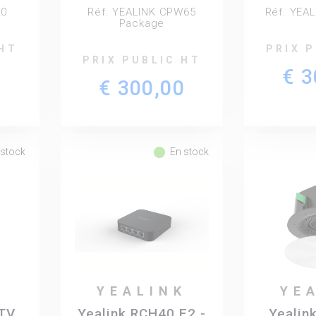
CP
de visi
20
Réf. YEALINK CPW65
Réf. YEA
Ye
Package
 HT
PRIX 
PRIX PUBLIC HT
0
€ 3
€ 300,00
fiber_manual_record
 stock
En stock
K
YEALINK
YE
TV
Yealink RCH40 E2 -
Yealin