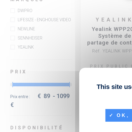
DWPRO
YEALIN
LIFESIZE - ENGHOUSE VIDEO
Yealink WPP20
NEWLINE
Système de
SENNHEISER
partage de con
YEALINK
sans fil pou
Réf. YEALINK WP
systèmes
Microsoft Te
PRIX PUBLIC
PRIX
€ 200,0
This site u
€
89
-
1099
Prix entre :
fiber_manual_record
€
En
OK, 
DISPONIBILITÉ