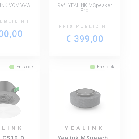
oconférence
visioconférence -
LINK VCM36-W
Réf. YEALINK MSpeaker
alink
coloris noir
Pro
PUBLIC HT
PRIX PUBLIC HT
00,00
€ 399,00
fiber_manual_record
fiber_manual_record
En stock
En stock
ALINK
YEALINK
k CS10-D -
Yealink MSpeech -