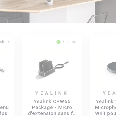
fiber_manual_record
 stock
En stock
K
YEALINK
YE
Yealink CPW65
Yealink
tenu
Package - Micro
Micropho
0fps
d'extension sans fil
WiFi po