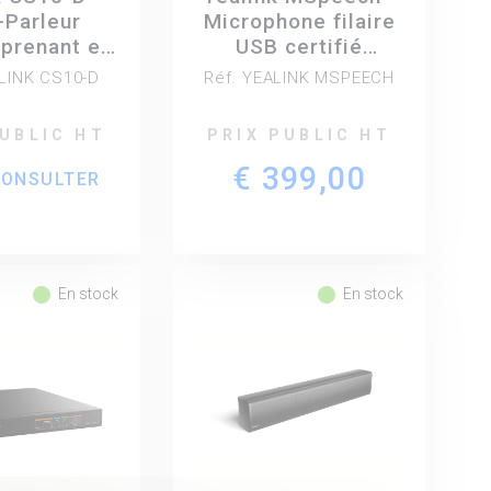
-Parleur
Microphone filaire
 prenant en
USB certifié
e protocole
Microsoft Teams
ALINK CS10-D
Réf. YEALINK MSPEECH
nsmission
pour salles de
o Dante,
réunion
PUBLIC HT
PRIX PUBLIC HT
 2 voies -
€ 399,00
tible PoE
CONSULTER
fiber_manual_record
fiber_manual_record
En stock
En stock