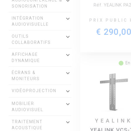
keyboard_arrow_down
AUDIOCONFÉRENCE &
Réf. YEALINK PA
SONORISATION
keyboard_arrow_down
INTÉGRATION
PRIX PUBLIC
AUDIOVISUELLE
€ 290,0
keyboard_arrow_down
OUTILS
COLLABORATIFS
keyboard_arrow_down
AFFICHAGE
DYNAMIQUE
fiber_manual_record
En
keyboard_arrow_down
ÉCRANS &
MONITEURS
keyboard_arrow_down
VIDÉOPROJECTION
keyboard_arrow_down
MOBILIER
AUDIOVISUEL
YEALIN
keyboard_arrow_down
TRAITEMENT
ACOUSTIQUE
YEALINK VCS-