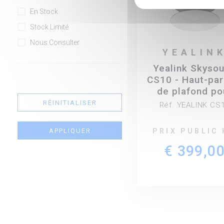
En Stock
Stock Limité
Nous Consulter
YEALIN
Yealink Skyso
CS10 - Haut-par
de plafond po
solutions de
RÉINITIALISER
Réf. YEALINK CS
visioconféren
Yealink
APPLIQUER
PRIX PUBLIC
€ 399,0