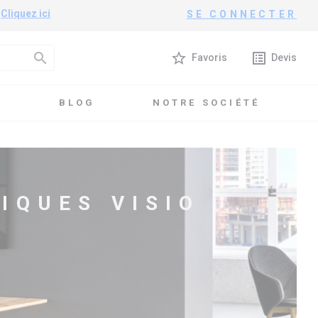
?
Cliquez ici
SE CONNECTER
search
star_border
list_alt
Favoris
Devis
T
BLOG
NOTRE SOCIÉTÉ
IQUES VISIO