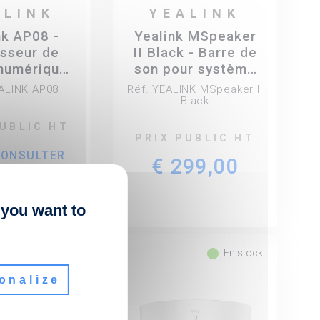
ALINK
YEALINK
nk AP08 -
Yealink MSpeaker
sseur de
II Black - Barre de
 numérique
son pour système
ante
de visioconférence
EALINK AP08
Réf. YEALINK MSpeaker II
- coloris noir
Black
PUBLIC HT
PRIX PUBLIC HT
CONSULTER
€ 299,00
 you want to
fiber_manual_record
fiber_manual_record
En stock
En stock
onalize