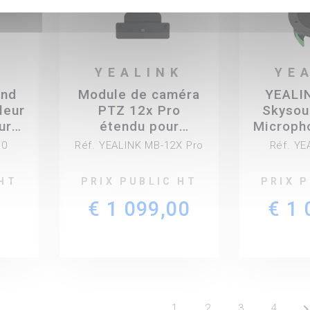
K
YEALINK
YE
und
Module de caméra
YEALI
leur
PTZ 12x Pro
Skysou
ur
étendu pour
Microph
MeetingBoard Pro
intell
10
Réf. YEALINK MB-12X Pro
Réf. Y
ce
solu
visioc
 HT
PRIX PUBLIC HT
PRIX 
Ye
0
€ 1 099,00
€ 1 
keyboard_arrow_
1
2
3
4