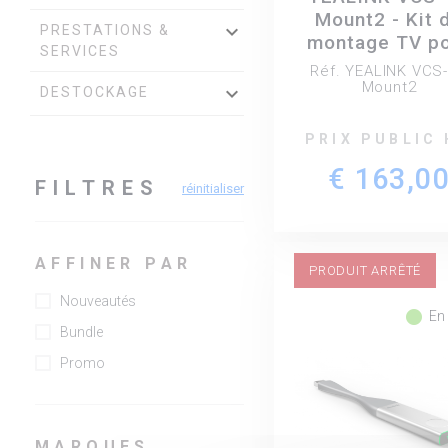
Mount2 - Kit 
keyboard_arrow_down
PRESTATIONS &
montage TV p
SERVICES
Yealink UVC4
Réf. YEALINK VCS
Smartvision 4
Mount2
keyboard_arrow_down
DESTOCKAGE
MeetingBar
A20/30/40
PRIX PUBLIC
€ 163,0
FILTRES
réinitialiser
AFFINER PAR
PRODUIT ARRÊTÉ
Nouveautés
fiber_manual_record
En
Bundle
Promo
MARQUES