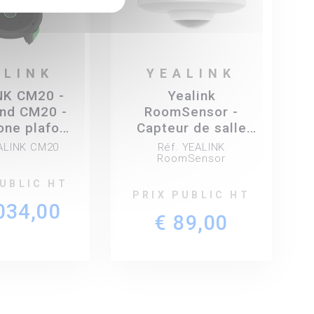
ALINK
YEALINK
NK CM20 -
Yealink
nd CM20 -
RoomSensor -
one plafond
Capteur de salle
igent pour
multi-fonctionel
EALINK CM20
Réf. YEALINK
tions de
pour l'entreprise
RoomSensor
onférence
PUBLIC HT
alink
PRIX PUBLIC HT
034,00
€ 89,00
right