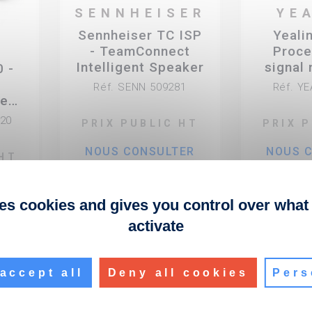
SENNHEISER
YE
Sennheiser TC ISP
Yeali
K
- TeamConnect
Proce
Intelligent Speaker
signal
 -
D
Réf. SENN 509281
Réf. Y
tenu
r
P20
PRIX PUBLIC HT
PRIX 
ams
NOUS CONSULTER
NOUS 
 HT
0
ses cookies and gives you control over what
activate
fiber_manual_record
 stock
En stock
accept all
Deny all cookies
Pers