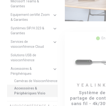
Microsoft Teams &
Garanties
keyboard_arrow_down
Equipement certifié Zoom
& Garanties
keyboard_arrow_down
Systèmes SIP/H.323 &
Garanties
fiber_manual_record
En
keyboard_arrow_down
Services de
visioconférence Cloud
Solutions USB de
visioconférence
keyboard_arrow_down
Accessoires &
Périphériques
Caméras de Visioconférence
YEALIN
Accessoires &
Système de
Périphériques Visio
partage de con
sans fil - 4k/3