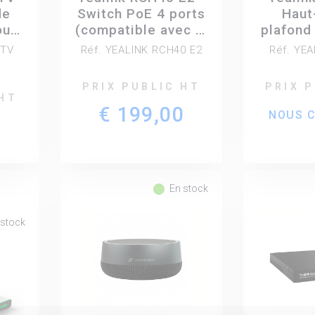
de
Switch PoE 4 ports
Haut
our
(compatible avec le
plafond
0,
CM20 et CS10)
charge l
-TV
Réf. YEALINK RCH40 E2
Réf. YE
0,
de tra
audi
PRIX PUBLIC HT
PRIX 
coaxial
 HT
€ 199,00
compa
NOUS 
0
fiber_manual_record
En stock
 stock