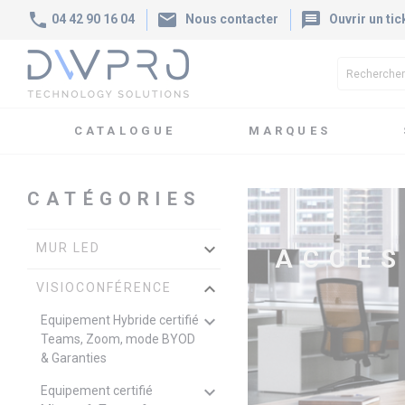
phone
mail
message
04 42 90 16 04
Nous contacter
Ouvrir un tic
CATALOGUE
MARQUES
Accueil
Catalogue
Visioconférence
Accessoires & Périp
CATÉGORIES
keyboard_arrow_down
MUR LED
ACCES
keyboard_arrow_down
VISIOCONFÉRENCE
keyboard_arrow_down
Equipement Hybride certifié
Teams, Zoom, mode BYOD
& Garanties
keyboard_arrow_down
Equipement certifié