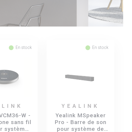
fiber_manual_record
fiber_manual_record
En stock
En stock
ALINK
YEALINK
 VCM36-W -
Yealink MSpeaker
ne sans fil
Pro - Barre de son
ur systèmes
pour système de