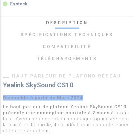
fiber_manual_record
En stock
DESCRIPTION
SPÉCIFICATIONS TECHNIQUES
COMPATIBILITÉ
TÉLÉCHARGEMENTS
HAUT-PARLEUR DE PLAFOND RÉSEAU
Yealink SkySound CS10
Disponible à partir de Mars 2024
Le haut-parleur de plafond Yealink SkySound CS10
présente une conception coaxiale à 2 voies à
profil
bas . Avec une conception acoustique optimisée pour
la clarté de la parole, il est idéal pour les conférences
et les présentations.