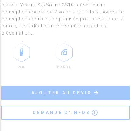
plafond Yealink SkySound CS10 présente une
conception coaxiale à 2 voies à profil bas . Avec une
conception acoustique optimisée pour la clarté de la
parole, il est idéal pour les conférences et les
présentations.
POE
DANTE
arrow_forward
AJOUTER AU DEVIS
info_outline
DEMANDE D'INFOS