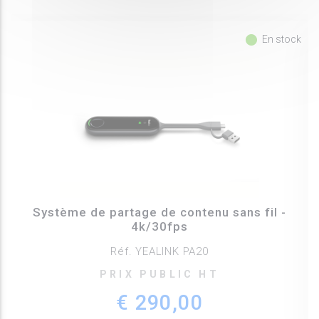
fiber_manual_record
En stock
Système de partage de contenu sans fil -
4k/30fps
Réf. YEALINK PA20
PRIX PUBLIC HT
€ 290,00