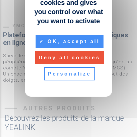
cookies and gives
you control over what
you want to activate
YMCS ET YDMP
Plateforme de gestion des périphériques
OK, accept all
en ligne
Surveillez, contrôlez et mettez à niveau vos
Deny all cookies
périphériques de salle de réunion à distance grâce au
compte Yealink Management Cloud Service (YMCS).
Personalize
Un ensemble de périphériques est géré du bout des
doigts, en ligne.
AUTRES PRODUITS
Découvrez les produits de la marque
YEALINK