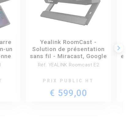
arre
Yealink RoomCast -
Yeal
keyboard_arrow_right
en-un
Solution de présentation
Camé
enne
sans fil - Miracast, Google
en-un
40 +
Cast, AirPlay
amél
1
Réf. YEALINK Roomcast E2
Réf.
de
T
PRIX PUBLIC HT
€ 599,00