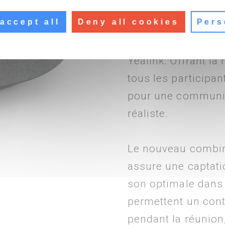
horizontal de 73°, 
accept all
Deny all cookies
Pers
mécaniques qui peu
télécommande, soit
Yealink. Offrant la
tous les participan
pour une communica
réaliste.
Le nouveau combin
assure une captatio
son optimale dans 
permettent un contr
pendant la réunion,