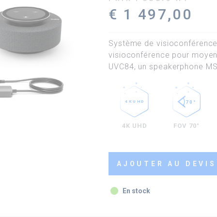
€ 1 497,00
Système de visioconférence
visioconférence pour moyen
UVC84, un speakerphone MSp
4K UHD
FOV 70°
AJOUTER AU DEVIS
fiber_manual_record
En stock