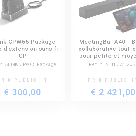
ink CPW65 Package -
MeetingBar A40 - B
 d'extension sans fil
collaborative tout-
CP
pour petite et moy
salle de réunion (A
 YEALINK CPW65 Package
Réf. YEALINK A40-03
CTP25 tablette 
contrôle)
PRIX PUBLIC HT
PRIX PUBLIC H
€ 300,00
€ 2 421,00