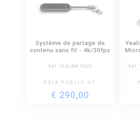
Système de partage de
Yeal
contenu sans fil - 4k/30fps
Micro
Réf. YEALINK PA20
Réf.
PRIX PUBLIC HT
€ 290,00