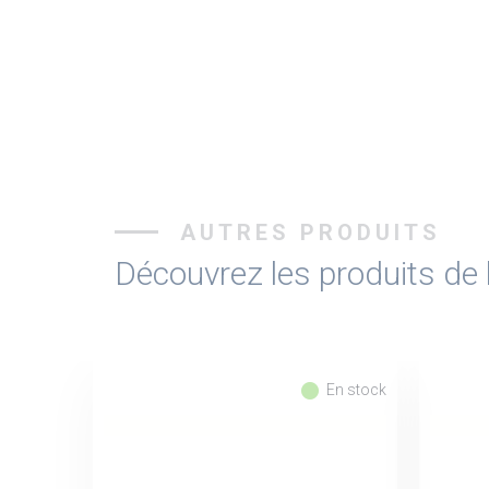
AUTRES PRODUITS
Découvrez les produits d
fiber_manual_record
En stock