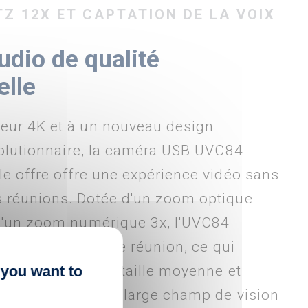
Z 12X ET CAPTATION DE LA VOIX
udio de qualité
elle
eur 4K et à un nouveau design
évolutionnaire, la caméra USB UVC84
le offre offre une expérience vidéo sans
s réunions. Dotée d'un zoom optique
 d'un zoom numérique 3x, l'UVC84
tail de la salle de réunion, ce qui
ent aux salles de taille moyenne et
 you want to
l'UVC84 couvre un large champ de vision