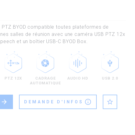
 PTZ BYOD compatible toutes plateformes de
nes salles de réunion avec une caméra USB PTZ 12x
eech et un boîtier USB-C BYOD Box.
PTZ 12X
CADRAGE
AUDIO HD
USB 2.0
AUTOMATIQUE
arrow_forward
info_outline
star_outline
DEMANDE D'INFOS