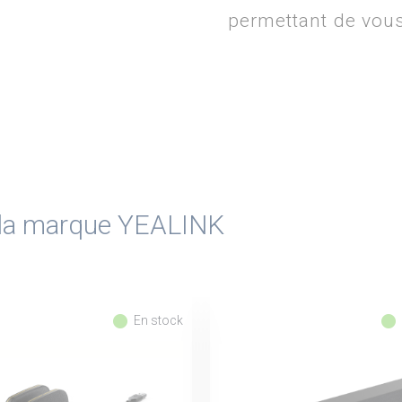
permettant de vous 
e la marque YEALINK
fiber_manual_record
fiber_manual_record
En stock