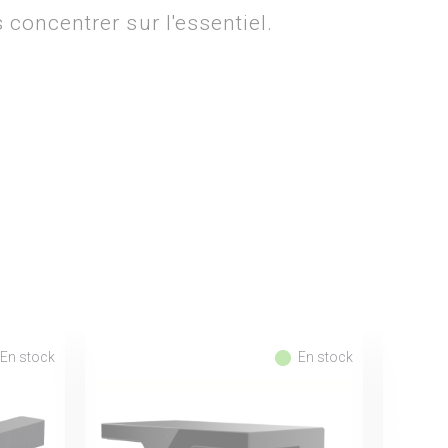
concentrer sur l'essentiel.
fiber_manual_record
En stock
En stock