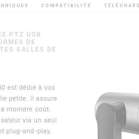
CHNIQUES
COMPATIBILITÉ
TÉLÉCHAR
CE PTZ USB
ORMES DE
TES SALLES DE
0 est dédié à vos
le petite. Il assure
 à moindre coût.
sateur via un seul
nt plug-and-play,