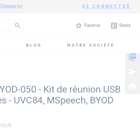
?
Cliquez ici
SE CONNECTER
search
star_border
list_alt
Favoris
Devis
T
BLOG
NOTRE SOCIÉTÉ
picture_as_pdf
send
print
YOD-050 - Kit de réunion USB
les - UVC84, MSpeech, BYOD
050/B