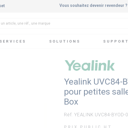
Vous souhaitez devenir revendeur 
ket
SERVICES
SOLUTIONS
SUPPOR
n USB pour petites salles - UVC84, MSpeech, BYOD Box
Yealink UVC84-B
pour petites sal
Box
Réf. YEALINK UVC84-BYOD-
PRIX PUBLIC HT