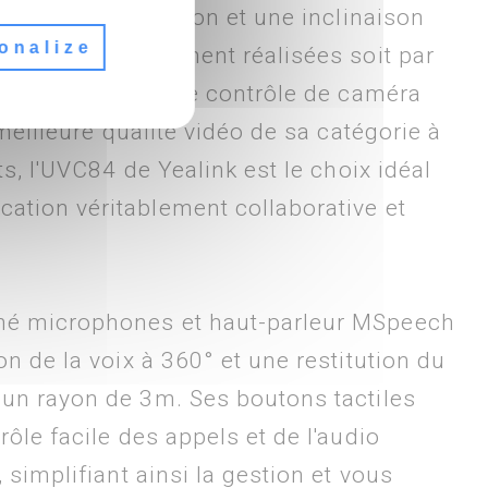
avec une orientation et une inclinaison
onalize
vent être facilement réalisées soit par
 par le logiciel de contrôle de caméra
 meilleure qualité vidéo de sa catégorie à
ts, l'UVC84 de Yealink est le choix idéal
tion véritablement collaborative et
é microphones et haut-parleur MSpeech
n de la voix à 360° et une restitution du
un rayon de 3m. Ses boutons tactiles
ôle facile des appels et de l'audio
 simplifiant ainsi la gestion et vous