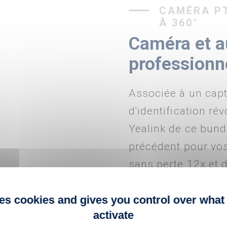
CAMÉRA PT
À 360°
Caméra et a
professionn
Associée à un capt
d'identification r
Yealink de ce bund
précédent pour vo
sans perte 12x et
reproduit chaque dé
convient parfaitem
ses cookies and gives you control over what
activate
grande. En outre, 