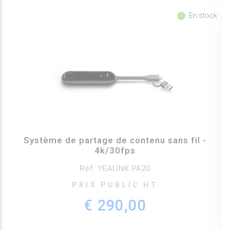
fiber_manual_record
En stock
Système de partage de contenu sans fil -
4k/30fps
Réf. YEALINK PA20
PRIX PUBLIC HT
€ 290,00