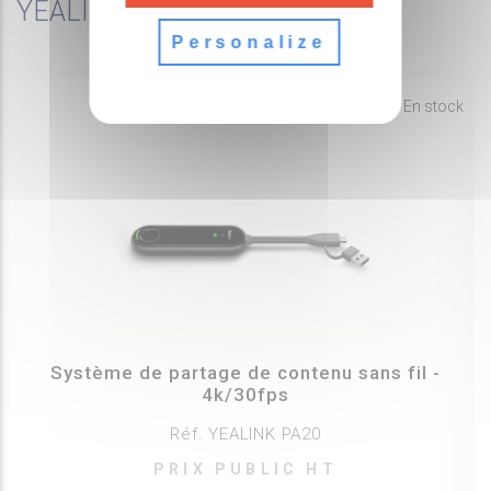
YEALINK
Personalize
fiber_manual_record
En stock
Système de partage de contenu sans fil -
4k/30fps
Réf. YEALINK PA20
PRIX PUBLIC HT