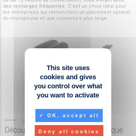
des recharges fréquentes. C'est
un choix idéal pour
les entreprises qui recherchent un placement optimal
du microphone et une couverture plus large.
This site uses
cookies and gives
you control over what
you want to activate
OK, accept all
AUTRES PRODUITS
Découvrez les produits de la marque
Deny all cookies