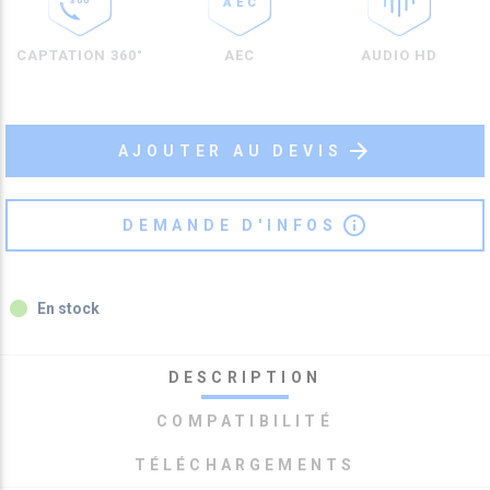
CAPTATION 360°
AEC
AUDIO HD
arrow_forward
AJOUTER AU DEVIS
info_outline
DEMANDE D'INFOS
fiber_manual_record
En stock
DESCRIPTION
COMPATIBILITÉ
TÉLÉCHARGEMENTS