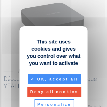
This site uses
cookies and gives
you control over what
you want to activate
AUTRES PRODUITS
Découvrez les produits de la marque
OK, accept all
YEALINK
Deny all cookies
Personalize
fiber_manual_record
En stock