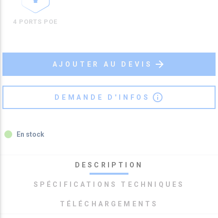
4 PORTS POE
arrow_forward
AJOUTER AU DEVIS
info_outline
DEMANDE D'INFOS
fiber_manual_record
En stock
DESCRIPTION
SPÉCIFICATIONS TECHNIQUES
TÉLÉCHARGEMENTS