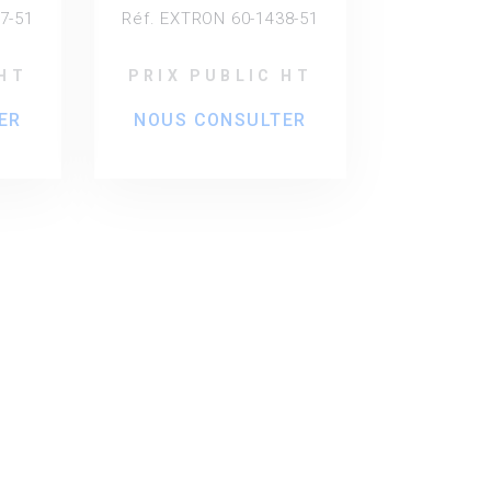
TP à
amplificateur DTP à
7-51
Réf. EXTRON 60-1438-51
t
huit sorties -
Compatible
 HT
PRIX PUBLIC HT
HDBaseT
ER
NOUS CONSULTER