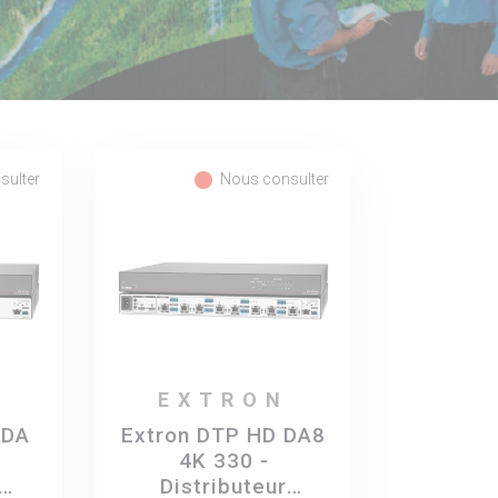
fiber_manual_record
sulter
Nous consulter
EXTRON
 DA
Extron DTP HD DA8
4K 330 -
Distributeur