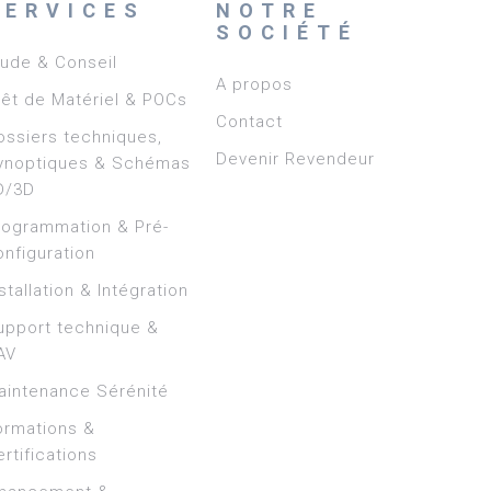
SERVICES
NOTRE
SOCIÉTÉ
tude & Conseil
A propos
rêt de Matériel & POCs
Contact
ossiers techniques,
Devenir Revendeur
ynoptiques & Schémas
D/3D
rogrammation & Pré-
onfiguration
stallation & Intégration
upport technique &
AV
aintenance Sérénité
ormations &
rtifications