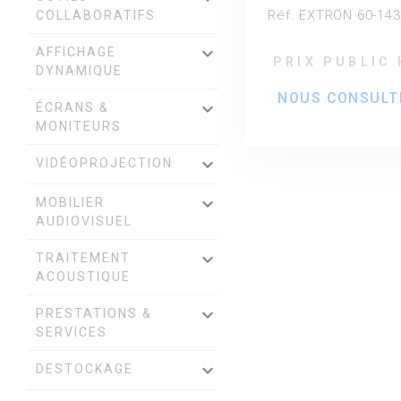
amplificateur D
Réf. EXTRON 60-143
COLLABORATIFS
quatre ou hui
sorties -
keyboard_arrow_down
AFFICHAGE
PRIX PUBLIC
Compatible
DYNAMIQUE
HDBaseT
NOUS CONSULT
keyboard_arrow_down
ÉCRANS &
MONITEURS
keyboard_arrow_down
VIDÉOPROJECTION
keyboard_arrow_down
MOBILIER
AUDIOVISUEL
keyboard_arrow_down
TRAITEMENT
ACOUSTIQUE
keyboard_arrow_down
PRESTATIONS &
SERVICES
keyboard_arrow_down
DESTOCKAGE