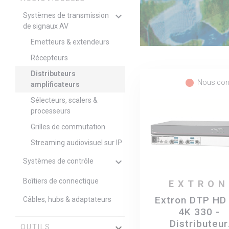
keyboard_arrow_down
Systèmes de transmission
de signaux AV
Emetteurs & extendeurs
Récepteurs
Distributeurs
fiber_manual_record
Nous con
amplificateurs
Sélecteurs, scalers &
processeurs
Grilles de commutation
Streaming audiovisuel sur IP
keyboard_arrow_down
Systèmes de contrôle
Boîtiers de connectique
EXTRON
Extron DTP HD
Câbles, hubs & adaptateurs
4K 330 -
Distributeur
keyboard_arrow_down
OUTILS