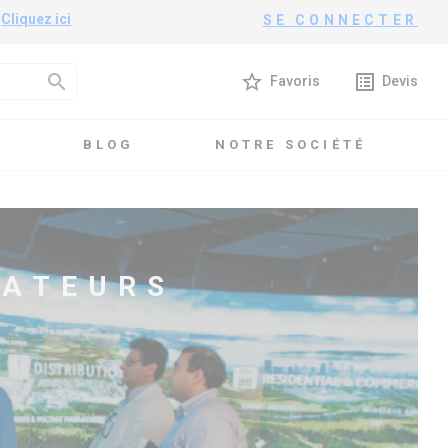
?
Cliquez ici
SE CONNECTER
search
star_border
list_alt
Favoris
Devis
T
BLOG
NOTRE SOCIÉTÉ
CATEURS