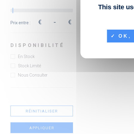
This site u
€
-
€
Prix entre :
OK, 
DISPONIBILITÉ
En Stock
Stock Limité
Nous Consulter
RÉINITIALISER
APPLIQUER