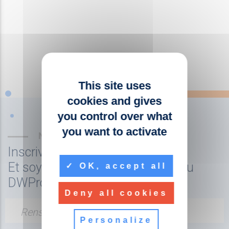
This site uses
cookies and gives
you control over what
you want to activate
NEWSLETTER
Inscrivez-vous à la newsletter
Et soyez tenu au courant de l'actu
OK, accept all
DWPro
Deny all cookies
Renseignez votre adresse email
Personalize