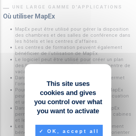
UNE LARGE GAMME D'APPLICATIONS
Où utiliser MapEx
MapEx peut être utilisé pour gérer la disposition
des chambres et des salles de conférence dans
les hôtels et les centres d'affaires.
Les centres de formation peuvent également
bénéficier de l'utilisation de MapEx.
Le logiciel peut être utilisé pour créer un plan
des lieux dans un parc de loisirs ou un centre de
vacances.
Dans les centres commerciaux, MapEx permet
This site uses
l'orientation des visiteurs.
Pour les immeubles ou les résidences, MapEx
cookies and gives
peut être utilisé pour créer un plan d'évacuation
you control over what
et un plan pratique.
Dans le cas d'un bateau de croisière, MapEx
you want to activate
permet de guider les passagers vers les cabines
et les chambres.
Les centres commerciaux peuvent également
OK, accept all
bénéficier de l'utilisation de MapEx pour orienter