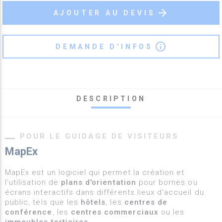
arrow_forward
AJOUTER AU DEVIS
info_outline
DEMANDE D'INFOS
DESCRIPTION
POUR LE GUIDAGE DE VISITEURS
MapEx
MapEx est un logiciel qui permet la création et
l'utilisation de
plans d'orientation
pour bornes ou
écrans interactifs dans différents lieux d'accueil du
public, tels que les
hôtels
, les
centres de
conférence
, les
centres commerciaux
ou les
immeubles tertiaires
.