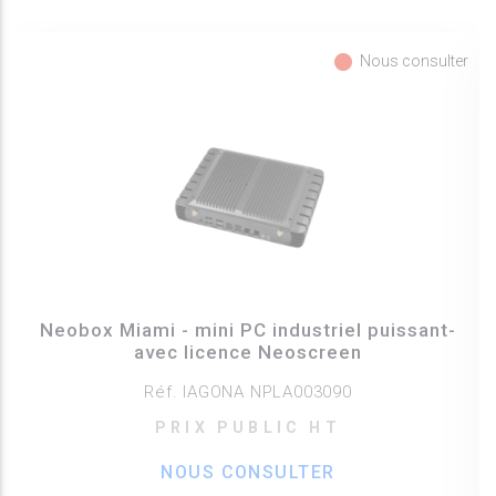
fiber_manual_record
Nous consulter
Neobox Miami - mini PC industriel puissant-
avec licence Neoscreen
Réf. IAGONA NPLA003090
PRIX PUBLIC HT
NOUS CONSULTER