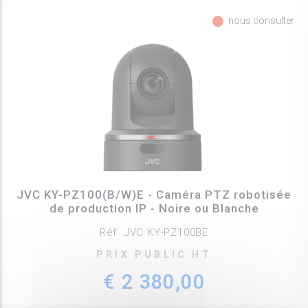
fiber_manual_record
nous consulter
JVC KY-PZ100(B/W)E - Caméra PTZ robotisée
de production IP - Noire ou Blanche
Réf. JVC KY-PZ100BE
PRIX PUBLIC HT
€ 2 380,00