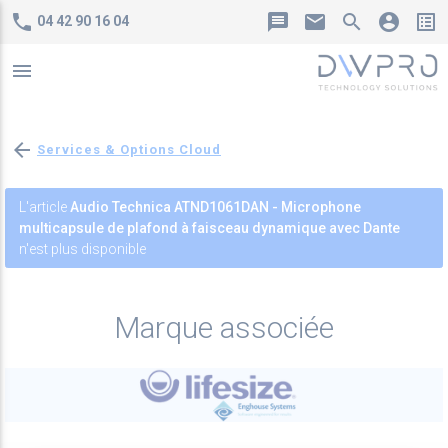
phone
message
mail
search
account_circle
list_alt
04 42 90 16 04
menu
arrow_back
Services & Options Cloud
L'article
Audio Technica ATND1061DAN - Microphone
multicapsule de plafond à faisceau dynamique avec Dante
n'est plus disponible
Marque associée