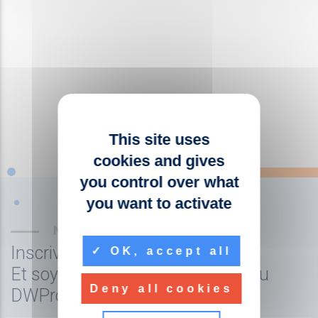
This site uses
cookies and gives
you control over what
you want to activate
NEWSLETTER
Inscrivez-vous à la newsletter
OK, accept all
Et soyez tenu au courant de l'actu
Deny all cookies
DWPro