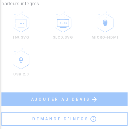
parleurs intégrés
169.SVG
3LCD.SVG
MICRO-HDMI
USB 2.0
arrow_forward
AJOUTER AU DEVIS
info_outline
DEMANDE D'INFOS