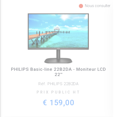
fiber_manual_record
Nous consulter
PHILIPS Basic-line 22B2DA - Moniteur LCD
22''
Réf. PHILIPS 22B2DA
PRIX PUBLIC HT
€ 159,00