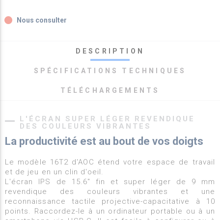
fiber_manual_record
Nous consulter
DESCRIPTION
SPÉCIFICATIONS TECHNIQUES
TÉLÉCHARGEMENTS
L'ÉCRAN SUPER LÉGER REVENDIQUE
DES COULEURS VIBRANTES
La productivité est au bout de vos doigts
Le modèle 16T2 d'AOC étend votre espace de travail
et de jeu en un clin d'oeil.
L'écran IPS de 15.6" fin et super léger de 9 mm
revendique des couleurs vibrantes et une
reconnaissance tactile projective-capacitative à 10
points. Raccordez-le à un ordinateur portable ou à un