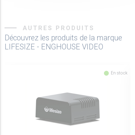
AUTRES PRODUITS
Découvrez les produits de la marque
LIFESIZE - ENGHOUSE VIDEO
fiber_manual_record
En stock