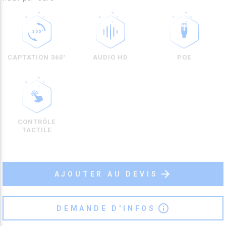
POE
CAPTATION 360°
AUDIO HD
CONTRÔLE
TACTILE
arrow_forward
AJOUTER AU DEVIS
info_outline
DEMANDE D'INFOS