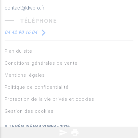
contact@dwpro.fr
TÉLÉPHONE
04 42 90 16 04
Plan du site
Conditions générales de vente
Mentions légales
Politique de confidentialité
Protection de la vie privée et cookies
Gestion des cookies
SITE RÉALISÉ PAR SI WEB - 2026
send
print