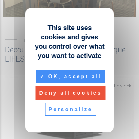
This site uses
cookies and gives
AUTRES PRODUITS
you control over what
Découvrez les produits de la marque
you want to activate
LIFESIZE - ENGHOUSE VIDEO
OK, accept all
fiber_manual_record
En stock
Deny all cookies
Personalize