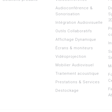
Audioconférence &
D
Sonorisation
S
2
Intégration Audiovisuelle
P
Outils Collaboratifs
c
Affichage Dynamique
In
Écrans & moniteurs
S
Vidéoprojection
S
Mobilier Audiovisuel
M
Traitement acoustique
F
Ce
Prestations & Services
F
Destockage
A