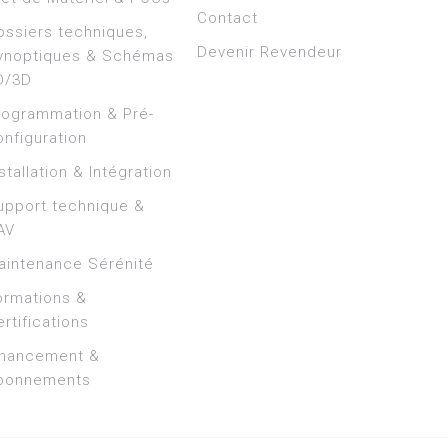
Contact
ossiers techniques,
Devenir Revendeur
ynoptiques & Schémas
D/3D
rogrammation & Pré-
onfiguration
stallation & Intégration
upport technique &
AV
aintenance Sérénité
ormations &
rtifications
inancement &
bonnements