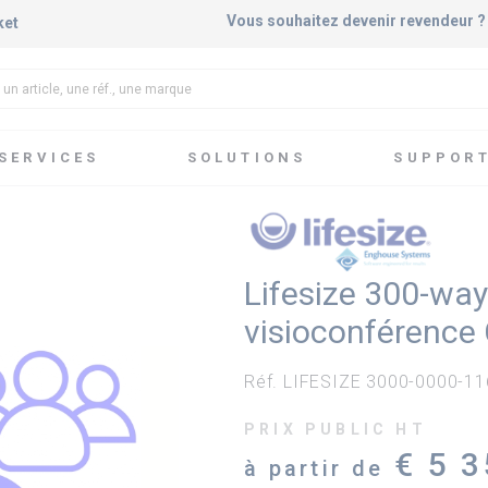
Vous souhaitez devenir revendeur 
ket
SERVICES
SOLUTIONS
SUPPOR
férence Cloud
Services & Options Cloud
Lifesize 300-way Callin
Lifesize 300-way
visioconférence
Réf. LIFESIZE 3000-0000-1
PRIX PUBLIC HT
€ 5 
à partir de