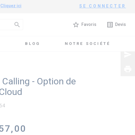
?
Cliquez ici
SE CONNECTER
search
star_border
list_alt
Favoris
Devis
T
BLOG
NOTRE SOCIÉTÉ
g - Option de visioconférence Cloud
send
print
 Calling - Option de
 Cloud
164
357,00