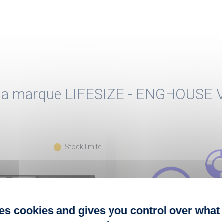
e la marque LIFESIZE - ENGHOUSE
fiber_manual_record
Stock limité
ses cookies and gives you control over what