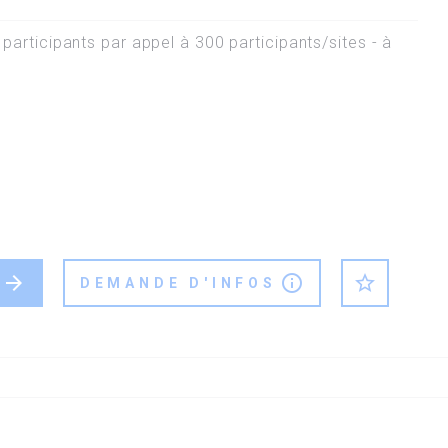
articipants par appel à 300 participants/sites - à
arrow_forward
info_outline
star_outline
DEMANDE D'INFOS