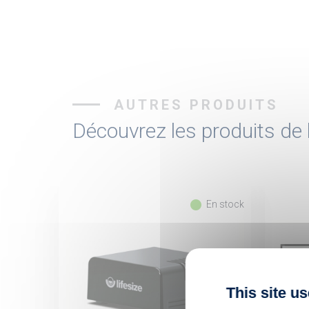
AUTRES PRODUITS
Découvrez les produits d
fiber_manual_record
En stock
This site u