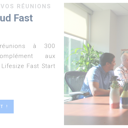
 VOS RÉUNIONS
ud Fast
réunions à 300
Complément aux
ifesize Fast Start
T !