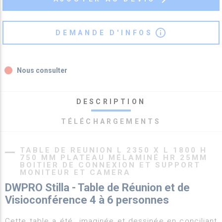
info_outline
DEMANDE D'INFOS
fiber_manual_record
Nous consulter
DESCRIPTION
TÉLÉCHARGEMENTS
TABLE DE REUNION L 2350 X L 1800 H
750 MM PLATEAU MÉLAMINÉ HR 25MM
BOITIER DE CONNEXION ET SUPPORT
MONITEUR ET CAMERA
DWPRO Stilla - Table de Réunion et de
Visioconférence 4 à 6 personnes
Cette table a été imaginée et dessinée en conciliant