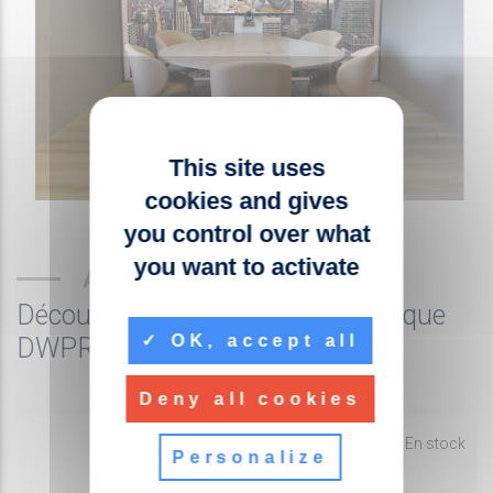
This site uses
cookies and gives
you control over what
you want to activate
AUTRES PRODUITS
Découvrez les produits de la marque
OK, accept all
DWPRO
Deny all cookies
fiber_manual_record
En stock
Personalize