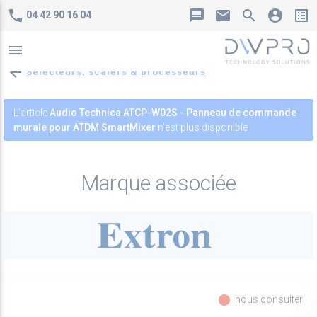
phone
message
mail
search
account_circle
list_alt
04 42 90 16 04
menu
arrow_back
Sélecteurs, scalers & processeurs
L'article
Audio Technica ATCP-W02S - Panneau de commande
murale pour ATDM SmartMixer
n'est plus disponible
Marque associée
fiber_manual_record
nous consulter