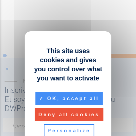
This site uses
cookies and gives
you control over what
you want to activate
NEWSLETTER
Inscrivez-vous à la newsletter
Et soyez tenu au courant de l'actu
OK, accept all
DWPro
Deny all cookies
Renseignez votre adresse email
Personalize