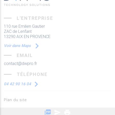
L'ENTREPRISE
110 rue Emilien Gautier
ZAC de Lenfant
13290 AIX EN PROVENCE
Voir dans Maps
EMAIL
contact@dwpro.fr
TÉLÉPHONE
04 42 90 16 04
Plan du site
Conditions générales de vente
picture_as_pdf
send
print