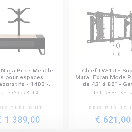
 Naga Pro - Meuble
Chief LVS1U - Su
as pour espaces
Mural Ecran Mode 
aboratifs - 1400 -
de 42" à 80" - G
Nordic
ConnexSys
Réf. ERARD 037405
Réf. CHIEF LVS1
RIX PUBLIC HT
PRIX PUBLIC 
€ 1 389,00
€ 621,00