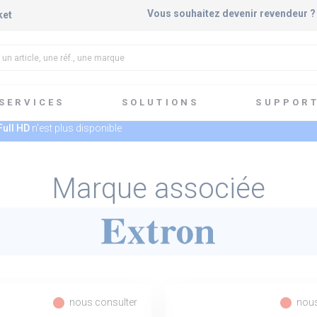
Vous souhaitez devenir revendeur 
ket
SERVICES
SOLUTIONS
SUPPOR
Full HD
n'est plus disponible
Marque associée
fiber_manual_record
fiber_manual_record
nous consulter
nous