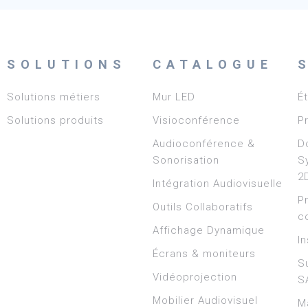
SOLUTIONS
CATALOGUE
Solutions métiers
Mur LED
É
Solutions produits
Visioconférence
P
Audioconférence &
D
Sonorisation
S
2
Intégration Audiovisuelle
P
Outils Collaboratifs
c
Affichage Dynamique
In
Écrans & moniteurs
S
Vidéoprojection
S
Mobilier Audiovisuel
M