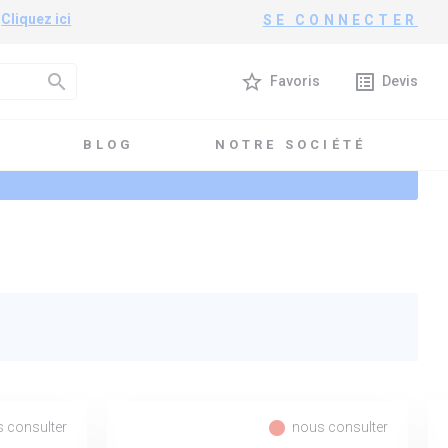
?
Cliquez ici
SE CONNECTER
search
star_border
list_alt
Favoris
Devis
T
BLOG
NOTRE SOCIÉTÉ
fiber_manual_record
 consulter
nous consulter