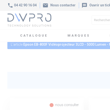
phone
mail
message
04 42 90 16 04
Nous contacter
Ouvrir un tic
CATALOGUE
MARQUES
L'article
Epson EB-800F Vidéoprojecteur 3LCD - 5000 Lumen - 
fiber_manual_record
nous consulter