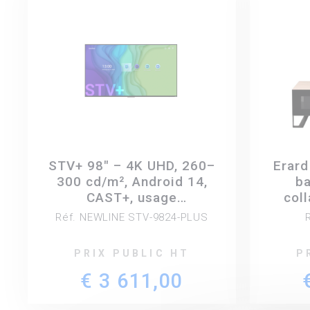
STV+ 98" – 4K UHD, 260–
Erard
300 cd/m², Android 14,
b
CAST+, usage
coll
professionnel 24/7.
Réf. NEWLINE STV-9824-PLUS
PRIX PUBLIC HT
P
€ 3 611,00