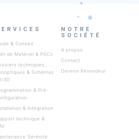
SERVICES
NOTRE
SOCIÉTÉ
tude & Conseil
A propos
rêt de Matériel & POCs
Contact
ossiers techniques,
Devenir Revendeur
ynoptiques & Schémas
D/3D
rogrammation & Pré-
onfiguration
stallation & Intégration
upport technique &
AV
aintenance Sérénité