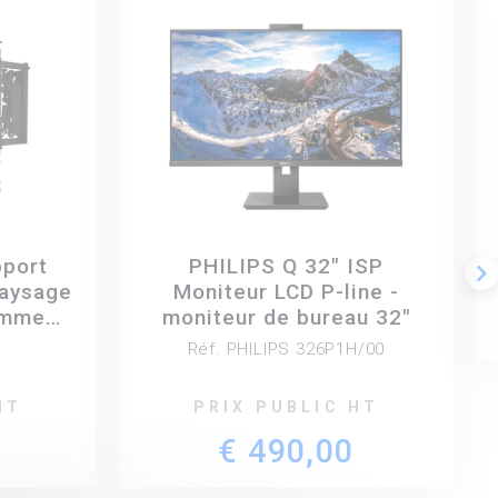
pport
PHILIPS Q 32" ISP
keyboard_arrow_right
Paysage
Moniteur LCD P-line -
amme
moniteur de bureau 32"
U
Réf. PHILIPS 326P1H/00
HT
PRIX PUBLIC HT
€ 490,00