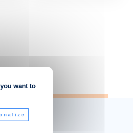
 you want to
onalize