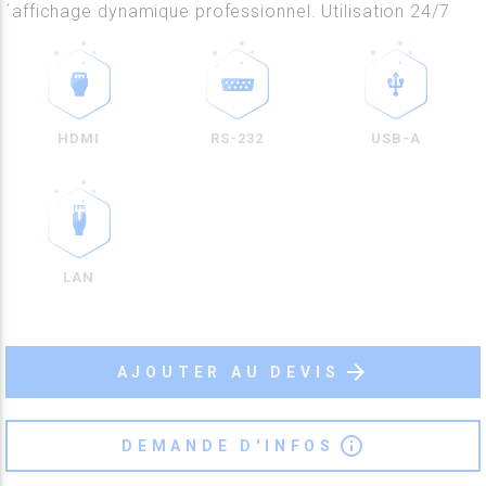
´affichage dynamique professionnel. Utilisation 24/7
HDMI
RS-232
USB-A
LAN
arrow_forward
AJOUTER AU DEVIS
info_outline
DEMANDE D'INFOS