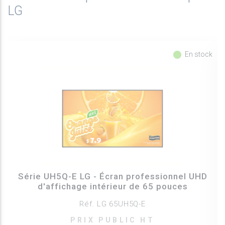
LG
fiber_manual_record
En stock
Série UH5Q-E LG - Écran professionnel UHD
d'affichage intérieur de 65 pouces
Réf. LG 65UH5Q-E
PRIX PUBLIC HT