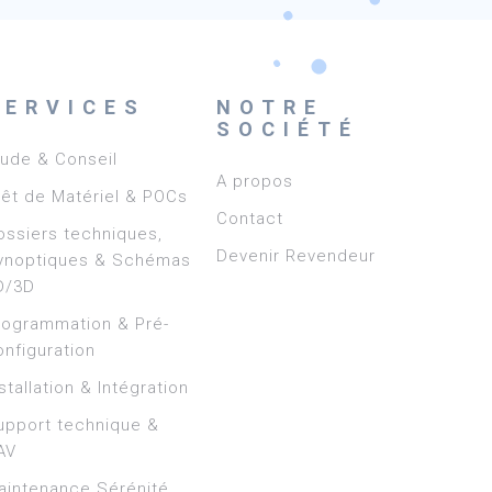
SERVICES
NOTRE
SOCIÉTÉ
tude & Conseil
A propos
rêt de Matériel & POCs
Contact
ossiers techniques,
Devenir Revendeur
ynoptiques & Schémas
D/3D
rogrammation & Pré-
onfiguration
stallation & Intégration
upport technique &
AV
aintenance Sérénité