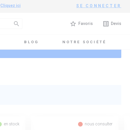
?
Cliquez ici
SE CONNECTER
search
star_border
list_alt
Favoris
Devis
T
BLOG
NOTRE SOCIÉTÉ
l_record
fiber_manual_record
en stock
nous consulter