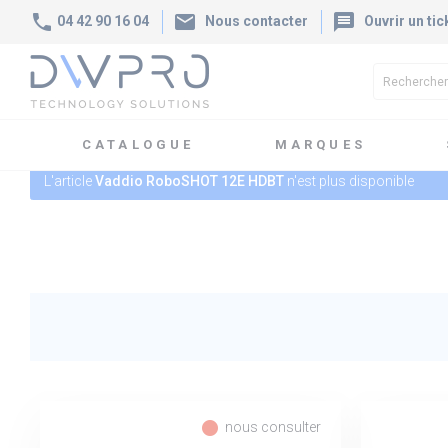
phone
mail
message
04 42 90 16 04
Nous contacter
Ouvrir un tic
CATALOGUE
MARQUES
L'article
Vaddio RoboSHOT 12E HDBT
n'est plus disponible
fiber_manual_record
nous consulter