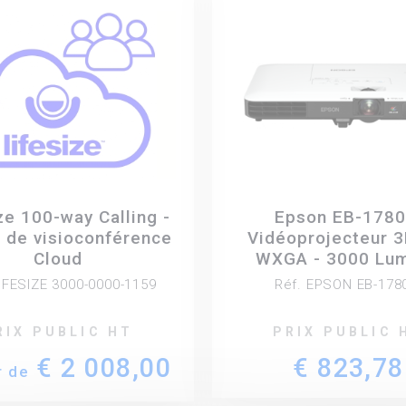
ze 100-way Calling -
Epson EB-178
 de visioconférence
Vidéoprojecteur 3
Cloud
WXGA - 3000 Lu
LIFESIZE 3000-0000-1159
Réf. EPSON EB-17
RIX PUBLIC HT
PRIX PUBLIC 
€ 2 008,00
€ 823,78
r de