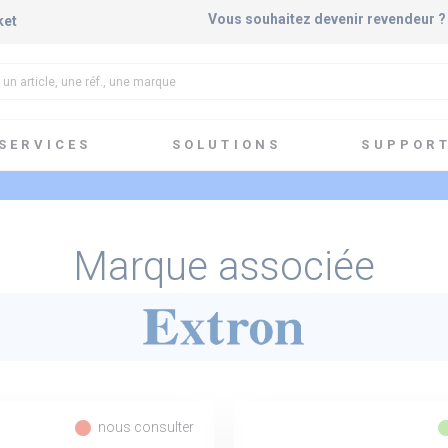
Vous souhaitez devenir revendeur 
ket
SERVICES
SOLUTIONS
SUPPOR
Marque associée
fiber_manual_record
fiber_manua
nous consulter