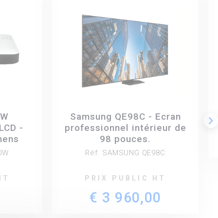
0W
Samsung QE98C - Ecran
keyboard_arrow_right
LCD -
professionnel intérieur de
mens
98 pouces.
80W
Réf. SAMSUNG QE98C
HT
PRIX PUBLIC HT
€ 3 960,00