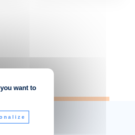
 you want to
onalize