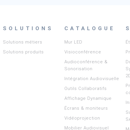
SOLUTIONS
CATALOGUE
Solutions métiers
Mur LED
É
Solutions produits
Visioconférence
P
Audioconférence &
D
Sonorisation
S
2
Intégration Audiovisuelle
P
Outils Collaboratifs
c
Affichage Dynamique
In
Écrans & moniteurs
S
Vidéoprojection
S
Mobilier Audiovisuel
M