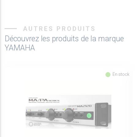
AUTRES PRODUITS
Découvrez les produits de la marque
YAMAHA
fiber_manual_record
En stock