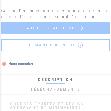
Gamme d´enceintes comptactes pour salles de réunion
et de conférence - montage mural - Noir ou blanc
arrow_forward
AJOUTER AU DEVIS
info_outline
DEMANDE D'INFOS
fiber_manual_record
Nous consulter
DESCRIPTION
TÉLÉCHARGEMENTS
COURBES ÉPURÉES ET DESIGN
ATTRAYANT ET MINIMALISTE