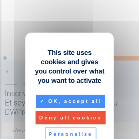
This site uses
cookies and gives
you control over what
you want to activate
NEWSLETTER
Inscrivez-vous à la newsletter
Et soyez tenu au courant de l'actu
OK, accept all
DWPro
Deny all cookies
Renseignez votre adresse email
Personalize