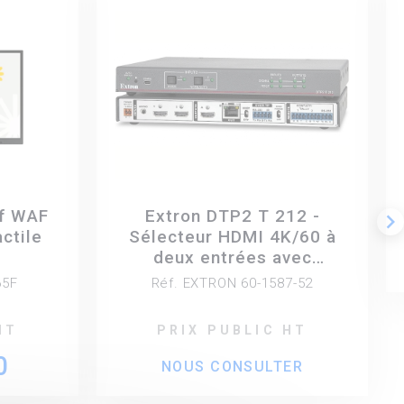
if WAF
Extron DTP2 T 212 -
keyboard_arrow_right
ctile
Sélecteur HDMI 4K/60 à
deux entrées avec
émetteur DTP2 intégré et
65F
Réf. EXTRON 60-1587-52
sortie HDMI
HT
PRIX PUBLIC HT
0
NOUS CONSULTER