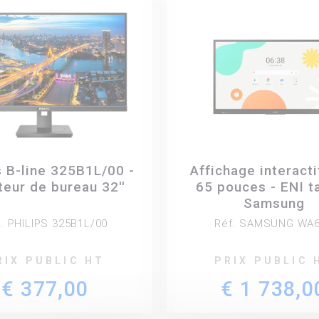
s B-line 325B1L/00 -
Affichage interact
eur de bureau 32''
65 pouces - ENI ta
Samsung
. PHILIPS 325B1L/00
Réf. SAMSUNG WA
RIX PUBLIC HT
PRIX PUBLIC 
€ 377,00
€ 1 738,0