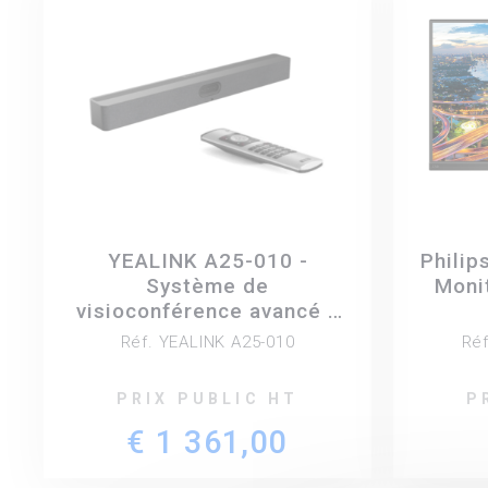
YEALINK A25-010 -
Philip
Système de
Monit
visioconférence avancé à
trois caméras- Certifié
Réf. YEALINK A25-010
Réf
Teams, Zoom, mode BYOD
- VCR11
PRIX PUBLIC HT
P
€ 1 361,00