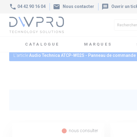
phone
mail
message
04 42 90 16 04
Nous contacter
Ouvrir un tic
CATALOGUE
MARQUES
L'article
Audio Technica ATCP-W02S - Panneau de commande 
fiber_manual_record
nous consulter