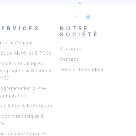
SERVICES
NOTRE
SOCIÉTÉ
tude & Conseil
A propos
rêt de Matériel & POCs
Contact
ossiers techniques,
Devenir Revendeur
ynoptiques & Schémas
D/3D
rogrammation & Pré-
onfiguration
stallation & Intégration
upport technique &
AV
aintenance Sérénité