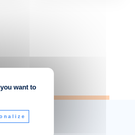
 you want to
onalize