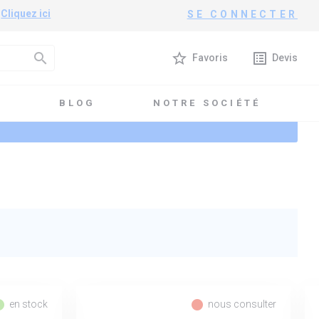
?
Cliquez ici
SE CONNECTER
search
star_border
list_alt
Favoris
Devis
T
BLOG
NOTRE SOCIÉTÉ
l_record
fiber_manual_record
en stock
nous consulter