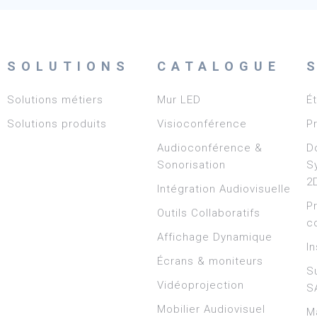
SOLUTIONS
CATALOGUE
Solutions métiers
Mur LED
É
Solutions produits
Visioconférence
P
Audioconférence &
D
Sonorisation
S
2
Intégration Audiovisuelle
P
Outils Collaboratifs
c
Affichage Dynamique
In
Écrans & moniteurs
S
Vidéoprojection
S
Mobilier Audiovisuel
M