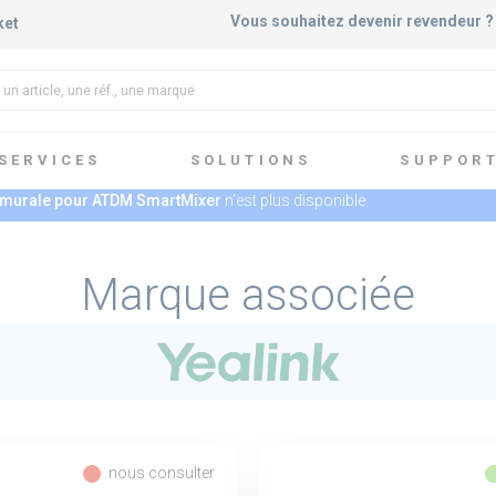
Vous souhaitez devenir revendeur 
ket
SERVICES
SOLUTIONS
SUPPOR
murale pour ATDM SmartMixer
n'est plus disponible
Marque associée
fiber_manual_record
fiber_manua
nous consulter