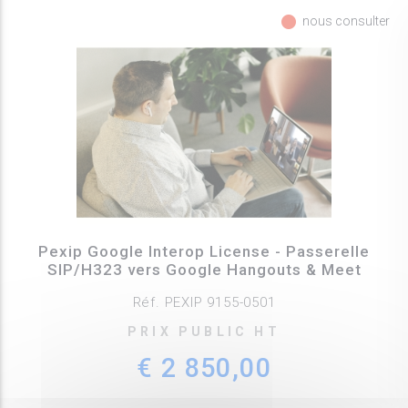
fiber_manual_record
nous consulter
Pexip Google Interop License - Passerelle
SIP/H323 vers Google Hangouts & Meet
Réf. PEXIP 9155-0501
PRIX PUBLIC HT
€ 2 850,00