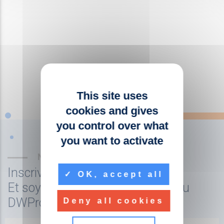
This site uses
cookies and gives
you control over what
you want to activate
NEWSLETTER
Inscrivez-vous à la newsletter
OK, accept all
Et soyez tenu au courant de l'actu
DWPro
Deny all cookies