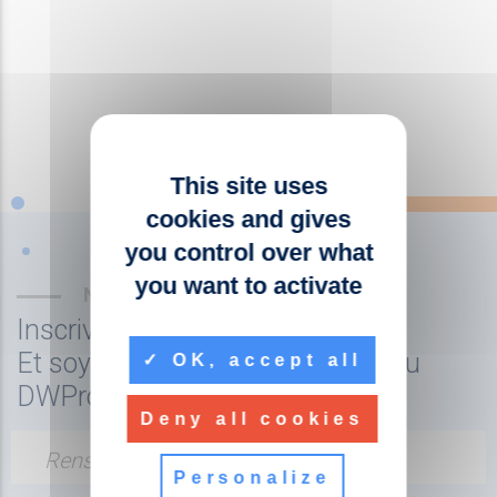
This site uses
cookies and gives
you control over what
you want to activate
NEWSLETTER
Inscrivez-vous à la newsletter
Et soyez tenu au courant de l'actu
OK, accept all
DWPro
Deny all cookies
Renseignez votre adresse email
Personalize