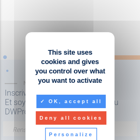
This site uses
cookies and gives
you control over what
you want to activate
NEWSLETTER
Inscrivez-vous à la newsletter
Et soyez tenu au courant de l'actu
OK, accept all
DWPro
Deny all cookies
Renseignez votre adresse email
Personalize