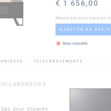
€ 1 656,00
Meuble bas pour espaces col
AJOUTER AU DEVIS
fiber_manual_record
Nous consulter
CHNIQUES
TÉLÉCHARGEMENTS
COLLABORATIFS
bas pour espaces