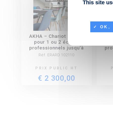
This site u
OK, 
AKHA – Chariot mobile
AKH
pour 1 ou 2 écrans
p
professionnels jusqu'à
pro
130"
Réf. ERARD 102110
PRIX PUBLIC HT
€ 2 300,00