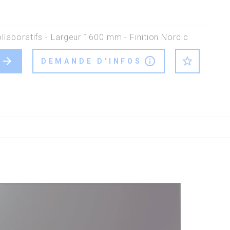
laboratifs - Largeur 1600 mm - Finition Nordic
arrow_forward
info_outline
star_outline
DEMANDE D'INFOS