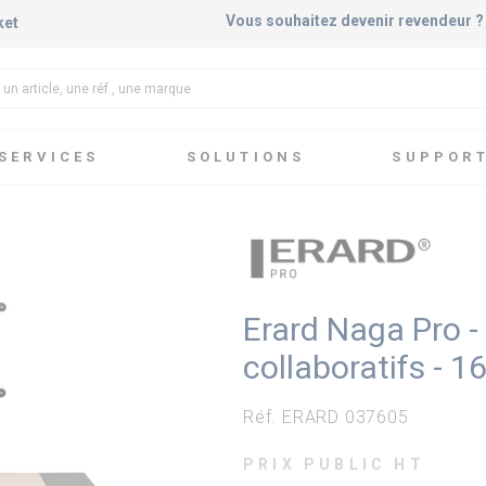
Vous souhaitez devenir revendeur 
ket
SERVICES
SOLUTIONS
SUPPOR
s fixes & mobiles
Erard Naga Pro - Meuble bas pour espaces colla
Erard Naga Pro 
collaboratifs - 1
Réf. ERARD 037605
PRIX PUBLIC HT