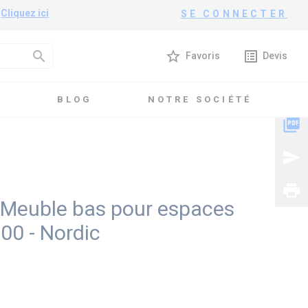
?
Cliquez ici
SE CONNECTER
search
star_border
list_alt
Favoris
Devis
T
BLOG
NOTRE SOCIÉTÉ
boratifs - 1600 - Nordic
picture_as_pdf
send
print
- Meuble bas pour espaces
600 - Nordic