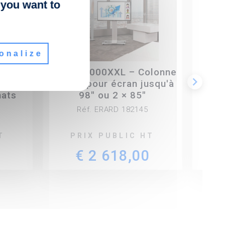
 you want to
onalize
lonne
KROSS 2000XXL – Colonne
KAN
keyboard_arrow_right
pour
mobile pour écran jusqu'à
mo
mats
98" ou 2 × 85"
Réf. ERARD 182145
T
PRIX PUBLIC HT
€ 2 618,00