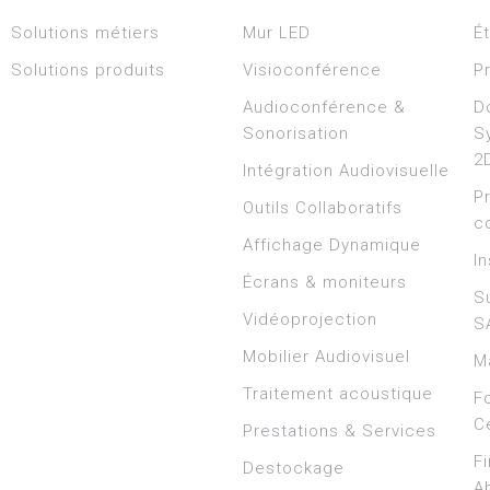
Solutions métiers
Mur LED
É
Solutions produits
Visioconférence
P
Audioconférence &
D
Sonorisation
S
2
Intégration Audiovisuelle
P
Outils Collaboratifs
c
Affichage Dynamique
In
Écrans & moniteurs
S
Vidéoprojection
S
Mobilier Audiovisuel
M
Traitement acoustique
F
Ce
Prestations & Services
F
Destockage
A