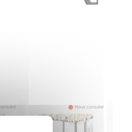
fiber_manual_record
onsulter
Nous consulter