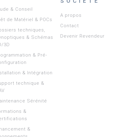
SOCIÉTÉ
tude & Conseil
A propos
rêt de Matériel & POCs
Contact
ossiers techniques,
Devenir Revendeur
ynoptiques & Schémas
D/3D
rogrammation & Pré-
onfiguration
stallation & Intégration
upport technique &
AV
aintenance Sérénité
ormations &
rtifications
inancement &
bonnements