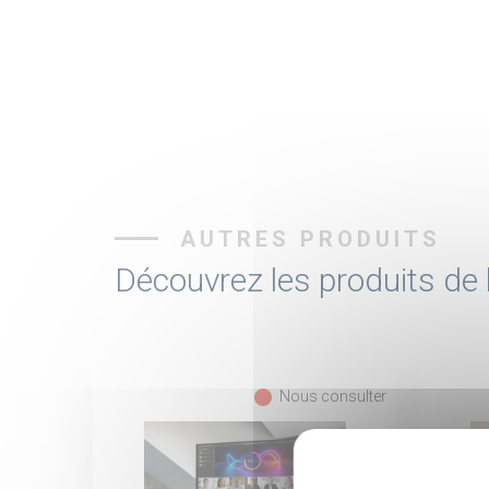
AUTRES PRODUITS
Découvrez les produits d
fiber_manual_record
Nous consulter