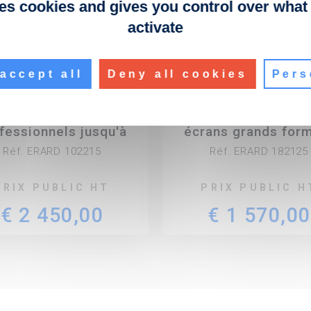
ses cookies and gives you control over what
activate
accept all
Deny all cookies
Pers
A – Chariot mobile
KROSS 1800XL – Co
our 1 ou 2 écrans
mobile modulaire 
fessionnels jusqu'à
écrans grands for
130"
Réf. ERARD 102215
Réf. ERARD 182125
PRIX PUBLIC HT
PRIX PUBLIC H
€ 2 450,00
€ 1 570,00