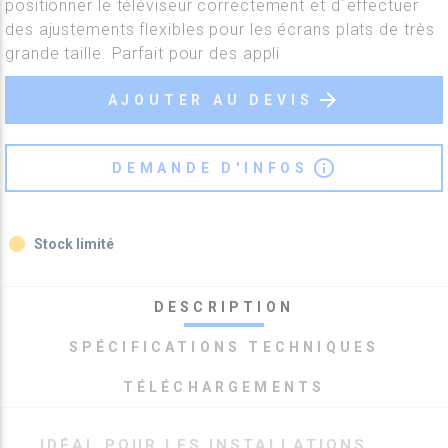
positionner le téléviseur correctement et d´effectuer
des ajustements flexibles pour les écrans plats de très
grande taille. Parfait pour des appli
arrow_forward
AJOUTER AU DEVIS
info_outline
DEMANDE D'INFOS
fiber_manual_record
Stock limité
DESCRIPTION
SPÉCIFICATIONS TECHNIQUES
TÉLÉCHARGEMENTS
IDÉAL POUR LES INSTALLATIONS