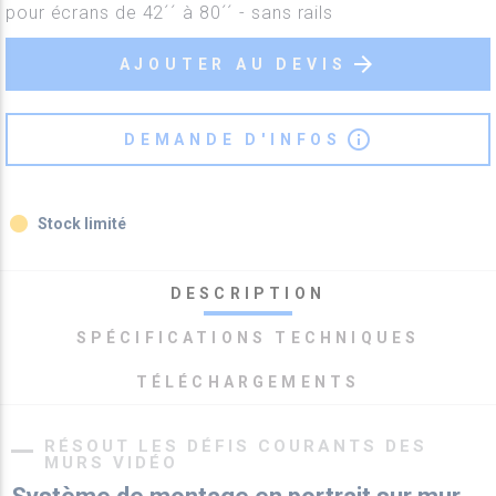
pour écrans de 42´´ à 80´´ - sans rails
arrow_forward
AJOUTER AU DEVIS
info_outline
DEMANDE D'INFOS
fiber_manual_record
Stock limité
DESCRIPTION
SPÉCIFICATIONS TECHNIQUES
TÉLÉCHARGEMENTS
RÉSOUT LES DÉFIS COURANTS DES
MURS VIDÉO