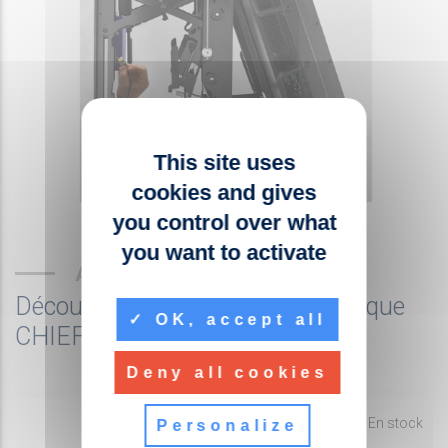
This site uses
cookies and gives
you control over what
you want to activate
AUTRES PRODUITS
Découvrez les produits de la marque
OK, accept all
CHIEF
Deny all cookies
fiber_manual_record
En stock
Personalize