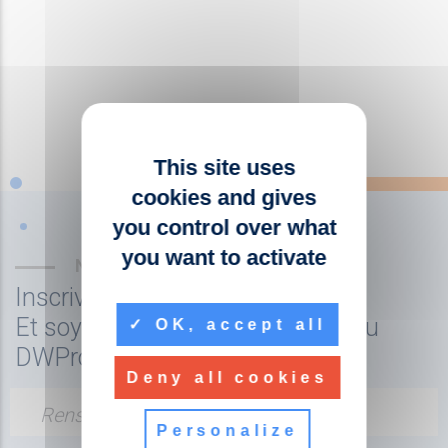
This site uses
cookies and gives
you control over what
you want to activate
NEWSLETTER
Inscrivez-vous à la newsletter
Et soyez tenu au courant de l'actu
OK, accept all
DWPro
Deny all cookies
Renseignez votre adresse email
Personalize