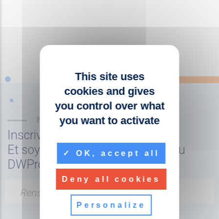
This site uses
cookies and gives
you control over what
you want to activate
NEWSLETTER
Inscrivez-vous à la newsletter
Et soyez tenu au courant de l'actu
OK, accept all
DWPro
Deny all cookies
Renseignez votre adresse email
Personalize