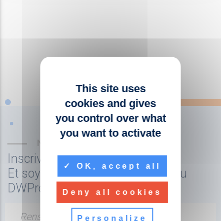
This site uses
cookies and gives
you control over what
you want to activate
NEWSLETTER
Inscrivez-vous à la newsletter
OK, accept all
Et soyez tenu au courant de l'actu
DWPro
Deny all cookies
Renseignez votre adresse email
Personalize