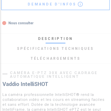
info_outline
DEMANDE D'INFOS
fiber_manual_record
Nous consulter
DESCRIPTION
SPÉCIFICATIONS TECHNIQUES
TÉLÉCHARGEMENTS
CAMÉRA E-PTZ 30X AVEC CADRAGE
AUTOMATIQUE INTELLIGENT
Vaddio IntelliSHOT
La caméra professionnelle IntelliSHOT® rend la
collaboration vidéo et les cours en streaming faciles
et sans effort. Dotée de la technologie avancée
IntelliFrame, la caméra IntelliSHOT ePTZ est le seul