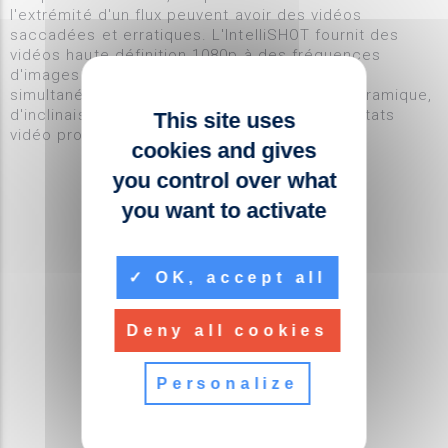
l'extrémité d'un flux peuvent avoir des vidéos
saccadées et erratiques. L'IntelliSHOT fournit des
vidéos haute définition 1080p à des fréquences
d'images élevées. Elle s'ajuste en douceur et
simultanément entre les préréglages de panoramique,
d'inclinaison et de zoom (PTZ) pour des résultats
This site uses
vidéo professionnels et réalistes.
cookies and gives
you control over what
you want to activate
OK, accept all
Deny all cookies
Personalize