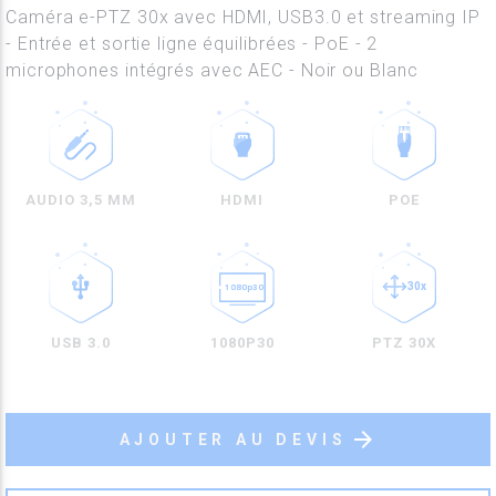
Caméra e-PTZ 30x avec HDMI, USB3.0 et streaming IP
- Entrée et sortie ligne équilibrées - PoE - 2
microphones intégrés avec AEC - Noir ou Blanc
AUDIO 3,5 MM
POE
HDMI
USB 3.0
1080P30
PTZ 30X
arrow_forward
AJOUTER AU DEVIS