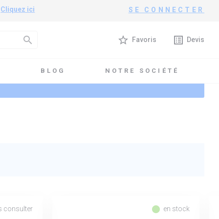
?
Cliquez ici
SE CONNECTER
search
star_border
list_alt
Favoris
Devis
T
BLOG
NOTRE SOCIÉTÉ
fiber_manual_record
 consulter
en stock