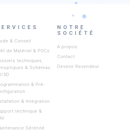
SERVICES
NOTRE
SOCIÉTÉ
tude & Conseil
A propos
rêt de Matériel & POCs
Contact
ossiers techniques,
Devenir Revendeur
ynoptiques & Schémas
D/3D
rogrammation & Pré-
onfiguration
stallation & Intégration
upport technique &
AV
aintenance Sérénité