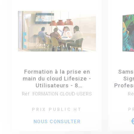
Formation à la prise en
Sams
main du cloud Lifesize -
Sig
Utilisateurs - 8
Profes
participants max.
Réf. FORMATION CLOUD USERS
Ré
PRIX PUBLIC HT
P
NOUS CONSULTER