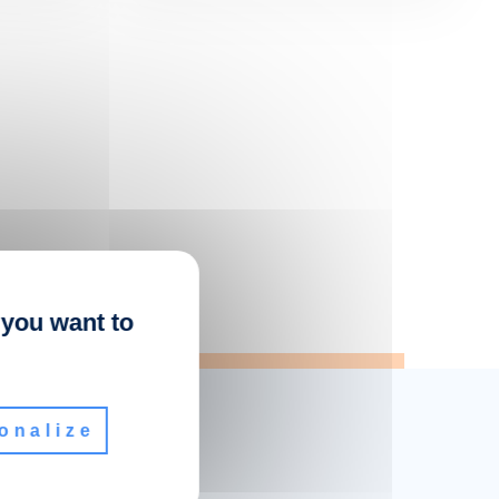
 you want to
onalize