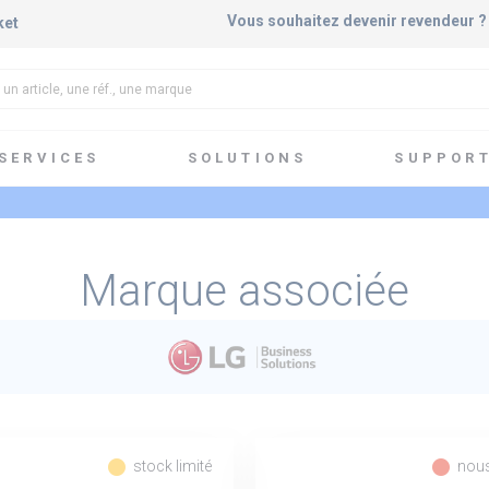
Vous souhaitez devenir revendeur 
ket
SERVICES
SOLUTIONS
SUPPOR
Marque associée
fiber_manual_record
fiber_manual_record
stock limité
nous