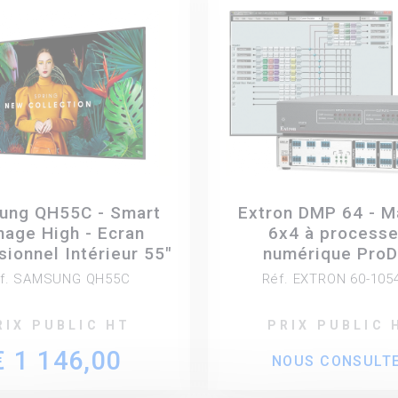
ung QH55C - Smart
Extron DMP 64 - M
nage High - Ecran
6x4 à processe
sionnel Intérieur 55"
numérique Pro
f. SAMSUNG QH55C
Réf. EXTRON 60-105
RIX PUBLIC HT
PRIX PUBLIC 
€ 1 146,00
NOUS CONSULT