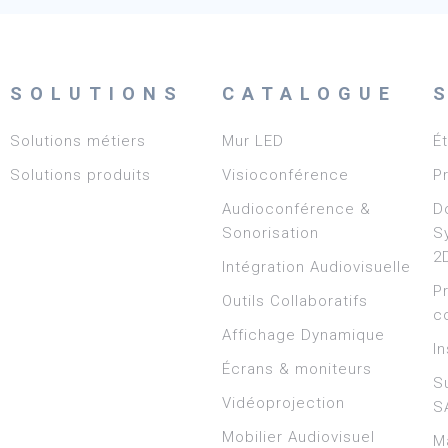
SOLUTIONS
CATALOGUE
Solutions métiers
Mur LED
É
Solutions produits
Visioconférence
P
Audioconférence &
D
Sonorisation
S
2
Intégration Audiovisuelle
P
Outils Collaboratifs
c
Affichage Dynamique
In
Écrans & moniteurs
S
Vidéoprojection
S
Mobilier Audiovisuel
M