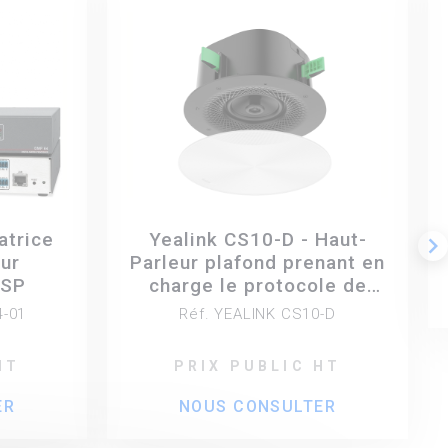
atrice
Yealink CS10-D - Haut-
keyboard_arrow_right
ur
Parleur plafond prenant en
DSP
charge le protocole de
transmission audio Dante,
4-01
Réf. YEALINK CS10-D
coaxial 2 voies -
compatible PoE
HT
PRIX PUBLIC HT
ER
NOUS CONSULTER