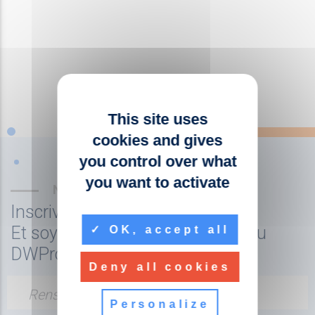
This site uses
cookies and gives
you control over what
you want to activate
NEWSLETTER
Inscrivez-vous à la newsletter
Et soyez tenu au courant de l'actu
OK, accept all
DWPro
Deny all cookies
Renseignez votre adresse email
Personalize