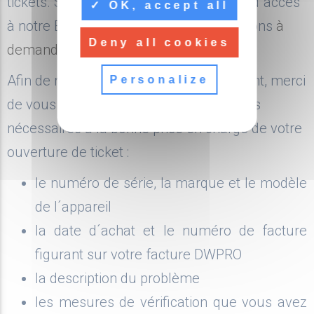
tickets. Si vous ne disposez pas encore d´accès
OK, accept all
à notre Espace Support, nous vous invitons
à
CONTACTEZ-NOUS !
Deny all cookies
demander vos accès via
ce formulaire
.
Afin de raccourcir les délais de traitement, merci
Personalize
de vous munir de toutes les informations
nécessaires à la bonne prise en charge de votre
ouverture de ticket :
le numéro de série, la marque et le modèle
L'ENTREPRISE
de l´appareil
110 rue Emilien Gautier
ZAC de Lenfant
la date d´achat et le numéro de facture
13290 AIX EN PROVENCE
figurant sur votre facture DWPRO
Voir dans Maps
la description du problème
EMAIL
les mesures de vérification que vous avez
contact@dwpro.fr