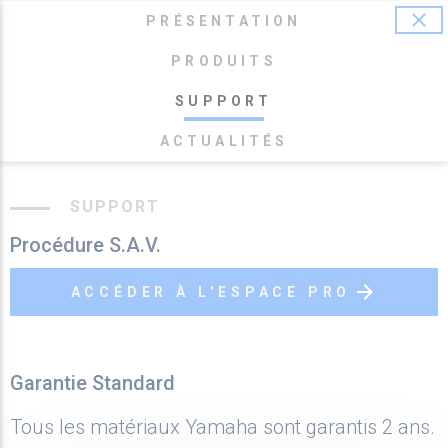
close
phone
message
mail
search
account_circle
list_alt
04 42 90 16 04
PRÉSENTATION
PRODUITS
menu
SUPPORT
ACTUALITÉS
Accueil
Marques
YAMAHA
SUPPORT
Procédure S.A.V.
arrow_forward
ACCÉDER À L'ESPACE PRO
Garantie Standard
Tous les matériaux Yamaha sont garantis 2 ans.