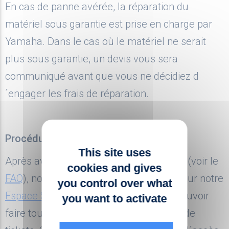
En cas de panne avérée, la réparation du
matériel sous garantie est prise en charge par
Yamaha. Dans le cas où le matériel ne serait
NEWSLETTER
Inscrivez-vous à la newsletter
plus sous garantie, un devis vous sera
Et soyez tenu au courant de l'actu
communiqué avant que vous ne décidiez d
DWPro
´engager les frais de réparation.
Renseignez votre adresse email
Procédure en cas de panne avérée
This site uses
Après avoir fait les vérifications d´usage (voir le
cookies and gives
FAQ
), nous vous invitons à vous rendre sur notre
you control over what
Espace Support
sur lequel vous allez pouvoir
you want to activate
Vous souhaitez devenir revendeur
faire toutes vos demandes d´ouverture de
DWPro ?