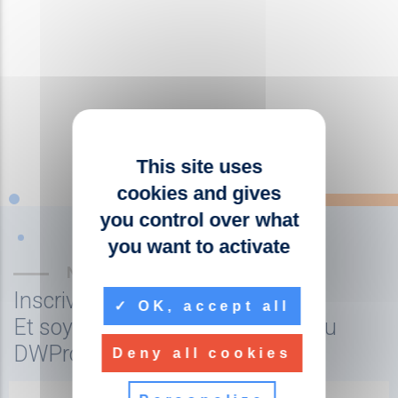
This site uses
cookies and gives
you control over what
you want to activate
NEWSLETTER
Inscrivez-vous à la newsletter
OK, accept all
Et soyez tenu au courant de l'actu
DWPro
Deny all cookies