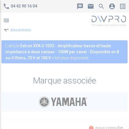
phone
message
mail
search
account_circle
list_alt
04 42 90 16 04
menu
arrow_back
Enceintes
L'article
Extron XPA U 1002 - Amplificateur basse et haute
impédance à deux canaux - 100W par canal - Disponible en 8
ou 4 Ohms, 70 V et 100 V
n'est plus disponible
Marque associée
fiber_manual_record
nous consulter