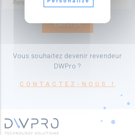
Personalize
Renseignez votre adresse email
Vous souhaitez devenir revendeur
DWPro ?
CONTACTEZ-NOUS !